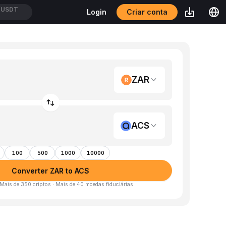
Criar conta
Login
XUSDT
ZAR
ACS
100
500
1000
10000
Converter ZAR to ACS
 Mais de 350 criptos · Mais de 40 moedas fiduciárias