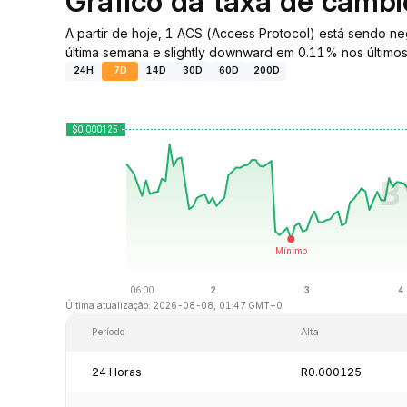
Gráfico da taxa de câmb
A partir de hoje, 1 ACS (Access Protocol) está sendo
última semana e slightly downward em 0.11% nos últimos
24H
7D
14D
30D
60D
200D
Última atualização: 2026-08-08, 01:47 GMT+0
Período
Alta
24 Horas
R0.000125