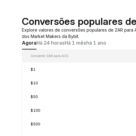
Conversões populares d
Explore valores de conversões populares de ZAR para
dos Market Makers da Bybit.
Agora
Há 24 horas
Há 1 mês
há 1 ano
Converter ZAR para ACS
$1
$10
$50
$100
$500