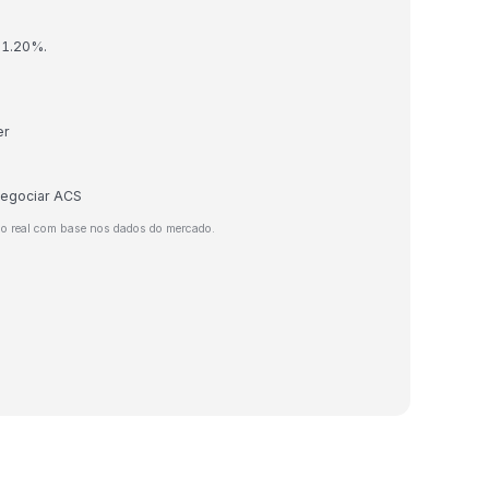
 1.20%.
er
negociar ACS
o real com base nos dados do mercado.