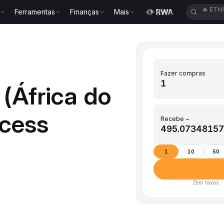
Ferramentas
Finanças
Mais
🔥
SPC
Fazer compras
(África do
cess
Recebe ~
1
10
50
Zero taxas ·