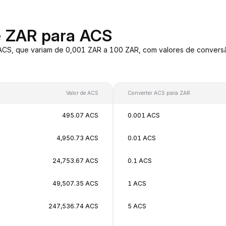
e ZAR para ACS
 ACS, que variam de 0,001 ZAR a 100 ZAR, com valores de conver
Valor de ACS
Converter ACS para ZAR
495.07 ACS
0.001 ACS
4,950.73 ACS
0.01 ACS
24,753.67 ACS
0.1 ACS
49,507.35 ACS
1 ACS
247,536.74 ACS
5 ACS