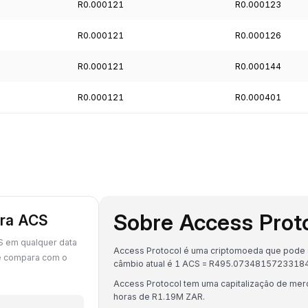
R0.000121
R0.000123
R0.000121
R0.000126
R0.000121
R0.000144
R0.000121
R0.000401
Sobre Access Prot
ara ACS
S em qualquer data
Access Protocol é uma criptomoeda que pode se
e compara com o
câmbio atual é 1 ACS = R495.0734815723318
Access Protocol tem uma capitalização de me
horas de R1.19M ZAR.