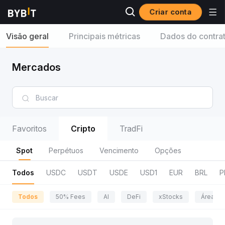
Criar conta
Visão geral
Principais métricas
Dados do contra
Mercados
Favoritos
Cripto
TradFi
Spot
Perpétuos
Vencimento
Opções
Todos
USDC
USDT
USDE
USD1
EUR
BRL
P
Todos
50% Fees
AI
DeFi
xStocks
Área da