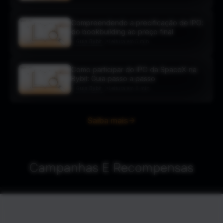
Compreendendo a precificação de IPO:
do bookbuilding ao preço final
•
Guia Bybit
Leitura em 5 min.
Como participar do IPO da SpaceX na
Bybit: Guia passo a passo
•
Guia Bybit
Leitura em 8 min.
Saiba mais
Campanhas E Recompensas