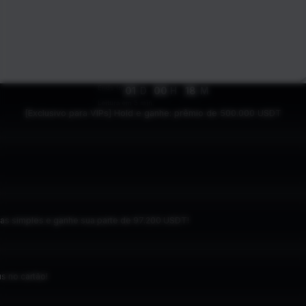
Ends In
01
D
00
H
18
M
Leitura em 5 min.
[Exclusivo para VIPs] Hold e ganhe: prêmio de 500.000 USDT
refas simples e ganhe sua parte de 97.200 USDT!
s no cartão!