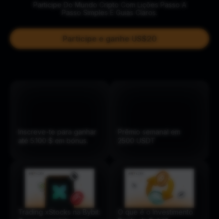
Participe Do Mundo Cripto Com Lições Passo A
Passo Simples E Guias Claros.
Participe e ganhe US$20
Inscreve-te para ganhar
Prêmio semanal em
até 5.100 $ em bónus.
2500
USDT
Trading xStocks na Bybit:
O que é o Investimento