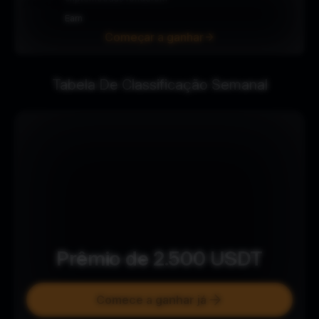
Earn
Começar a ganhar
Tabela De Classificação Semanal
Prêmio de
2.500
USDT
Comece a ganhar já