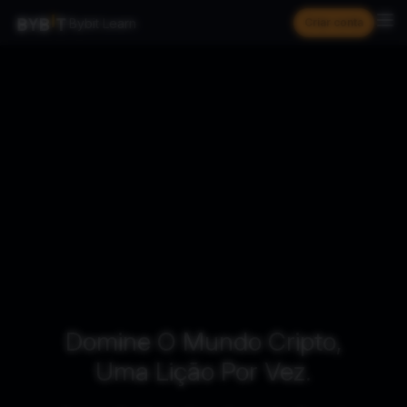
Bybit Learn
Criar conta
Domine O Mundo Cripto,
Uma Lição Por Vez.