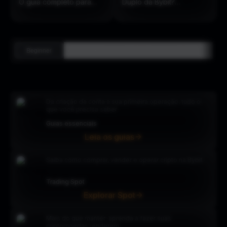
O guia completo para
Duplo da Bybit?
ações On-Chain
(Atualizado em 2025)
Beginner
Intermediário
Advanced
Analysis
Da criação da conta à sua primeira operação: tudo o
que você precisa saber
Guias essenciais
Leia os guias
Saiba como comprar, vender e operar cripto na Bybit
Trading Spot
Explorar Spot
Mais do que manter: aprenda a fazer suas
criptomoedas renderem