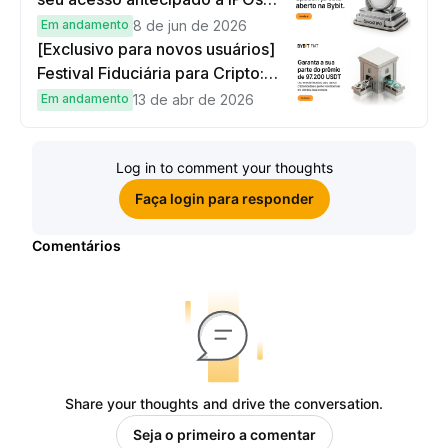
globais
Em andamento
8 de jun de 2026
[Exclusivo para novos usuários]
Festival Fiduciária para Cripto:
complete tarefas simples e
Em andamento
13 de abr de 2026
ganhe sua parte de 97.200 USDT!
Log in to comment your thoughts
Faça login para responder
Comentários
Share your thoughts and drive the conversation.
Seja o primeiro a comentar