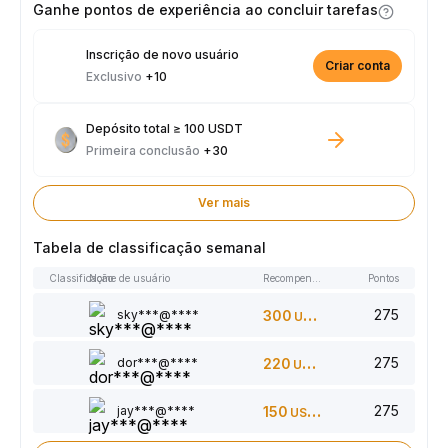
Ganhe pontos de experiência ao concluir tarefas
Inscrição de novo usuário
Criar conta
Exclusivo
+10
Depósito total ≥ 100 USDT
Primeira conclusão
+30
Ver mais
Tabela de classificação semanal
Classificação
Nome de usuário
Recompensas
Pontos
275
sky***@****
300
USDT
275
dor***@****
220
USDT
275
jay***@****
150
USDT