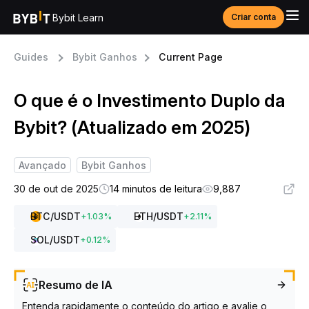
Bybit Learn
Criar conta
Guides
Bybit Ganhos
Current Page
O que é o Investimento Duplo da
Bybit? (Atualizado em 2025)
Avançado
Bybit Ganhos
30 de out de 2025
14 minutos de leitura
9,887
BTC
/USDT
ETH
/USDT
+
1.03
%
+
2.11
%
SOL
/USDT
+
0.12
%
Resumo de IA
Entenda rapidamente o conteúdo do artigo e avalie o