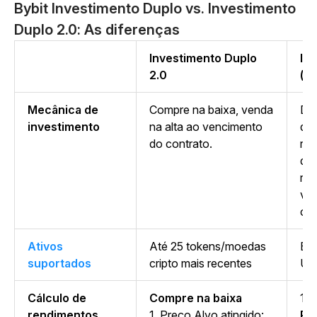
Bybit Investimento Duplo vs. Investimento
Duplo 2.0: As diferenças
Investimento Duplo
In
2.0
(Ve
Mecânica de
Compre na baixa, venda
De
investimento
na alta ao vencimento
qui
do contrato.
ref
det
ren
ve
con
Ativos
Até 25 tokens/moedas
BT
suportados
cripto mais recentes
US
Cálculo de
Compre na baixa
1.
P
rendimentos
1. Preço Alvo atingido:
Pr