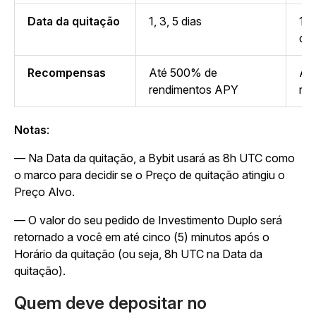
Data da quitação
1, 3, 5 dias
1 d
dia
Recompensas
Até 500% de
At
rendimentos APY
re
Notas
:
— Na Data da quitação, a Bybit usará as 8h UTC como
o marco para decidir se o Preço de quitação atingiu o
Preço Alvo.
— O valor do seu pedido de Investimento Duplo será
retornado a você em até cinco (5) minutos após o
Horário da quitação (ou seja, 8h UTC na Data da
quitação).
Quem deve depositar no