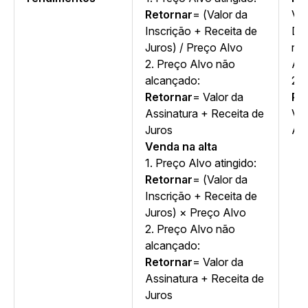
Retornar
= (Valor da
Val
Inscrição + Receita de
De
Juros) / Preço Alvo
ref
2. Preço Alvo não
AP
alcançado:
2.
Retornar
= Valor da
Pr
Assinatura + Receita de
Val
Juros
AP
Venda na alta
1. Preço Alvo atingido:
Retornar
= (Valor da
Inscrição + Receita de
Juros) × Preço Alvo
2. Preço Alvo não
alcançado:
Retornar
= Valor da
Assinatura + Receita de
Juros