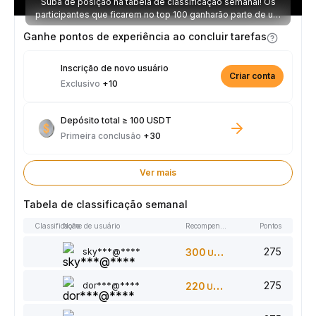
Suba de posição na tabela de classificação semanal! Os
participantes que ficarem no top 100 ganharão parte de um
prêmio de 2.500 USDT toda semana.
Ganhe pontos de experiência ao concluir tarefas
Inscrição de novo usuário
Criar conta
Exclusivo
+10
Depósito total ≥ 100 USDT
Primeira conclusão
+30
Ver mais
Tabela de classificação semanal
Classificação
Nome de usuário
Recompensas
Pontos
275
sky***@****
300
USDT
275
dor***@****
220
USDT