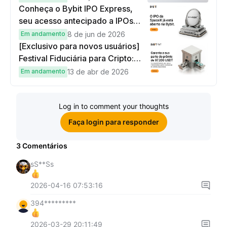
Conheça o Bybit IPO Express,
seu acesso antecipado a IPOs
globais
Em andamento
8 de jun de 2026
[Exclusivo para novos usuários]
Festival Fiduciária para Cripto:
complete tarefas simples e
Em andamento
13 de abr de 2026
ganhe sua parte de 97.200 USDT!
Log in to comment your thoughts
Faça login para responder
3
Comentários
sS**Ss
2026-04-16 07:53:16
394*********
2026-03-29 20:11:49