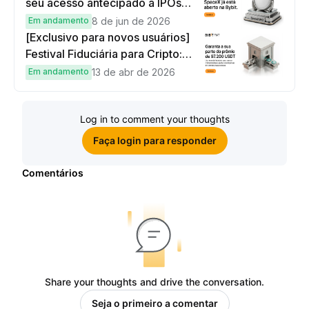
seu acesso antecipado a IPOs
globais
Em andamento
8 de jun de 2026
[Exclusivo para novos usuários]
Festival Fiduciária para Cripto:
complete tarefas simples e
Em andamento
13 de abr de 2026
ganhe sua parte de 97.200 USDT!
Log in to comment your thoughts
Faça login para responder
Comentários
Share your thoughts and drive the conversation.
Seja o primeiro a comentar