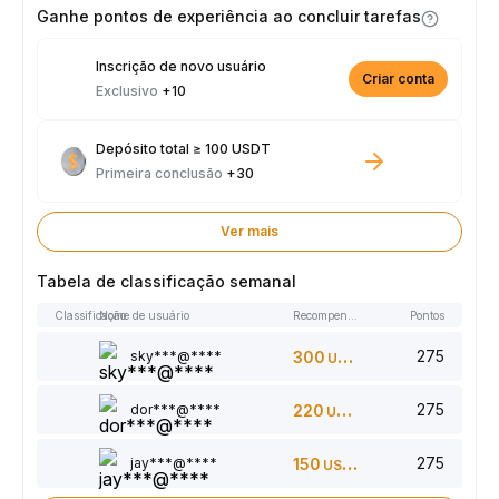
prêmio de 2.500 USDT toda semana.
Ganhe pontos de experiência ao concluir tarefas
Inscrição de novo usuário
Criar conta
Exclusivo
+10
Depósito total ≥ 100 USDT
Primeira conclusão
+30
Ver mais
Tabela de classificação semanal
Classificação
Nome de usuário
Recompensas
Pontos
275
sky***@****
300
USDT
275
dor***@****
220
USDT
275
jay***@****
150
USDT