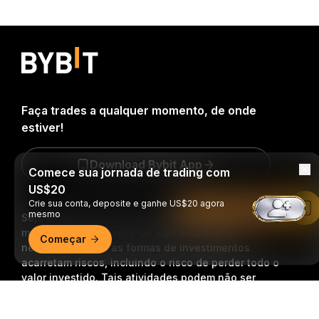
Faça trades a qualquer momento, de onde
estiver!
Download Bybit App
Comece sua jornada de trading com
US$20
Crie sua conta, deposite e ganhe US$20 agora
Leia no app da Bybit
mesmo
Seja o primeiro a obter insights e análises críticas do
mundo cripto: inscreva-se agora na nossa
Começar
newsletter.
Todas as formas de investimentos
acarretam riscos, incluindo o risco de perder todo o
valor investido. Tais atividades podem não ser
adequadas para todos.
Resumo detalhado