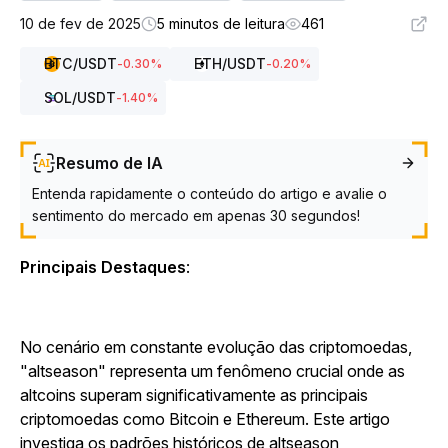
10 de fev de 2025
5 minutos de leitura
461
BTC
/USDT
ETH
/USDT
-0.30
%
-0.20
%
SOL
/USDT
-1.40
%
Resumo de IA
Entenda rapidamente o conteúdo do artigo e avalie o
sentimento do mercado em apenas 30 segundos!
Principais Destaques
:
No cenário em constante evolução das criptomoedas,
"altseason" representa um fenômeno crucial onde as
altcoins superam significativamente as principais
criptomoedas como Bitcoin e Ethereum. Este artigo
investiga os padrões históricos de altseason,