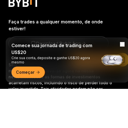
Faça trades a qualquer momento, de onde
estiver!
Download Bybit App
Comece sua jornada de trading com
US$20
Crie sua conta, deposite e ganhe US$20 agora
Leia no app da Bybit
mesmo
Seja o primeiro a obter insights e análises críticas do
mundo cripto: inscreva-se agora na nossa
Começar
newsletter.
Todas as formas de investimentos
acarretam riscos, incluindo o risco de perder todo o
valor investido. Tais atividades podem não ser
adequadas para todos.
Resumo detalhado
Inscrição