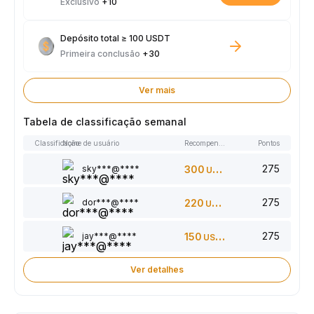
Exclusivo
+10
Depósito total ≥ 100 USDT
Primeira conclusão
+30
Ver mais
Tabela de classificação semanal
Classificação
Nome de usuário
Recompensas
Pontos
275
sky***@****
300
USDT
275
dor***@****
220
USDT
275
jay***@****
150
USDT
Ver detalhes