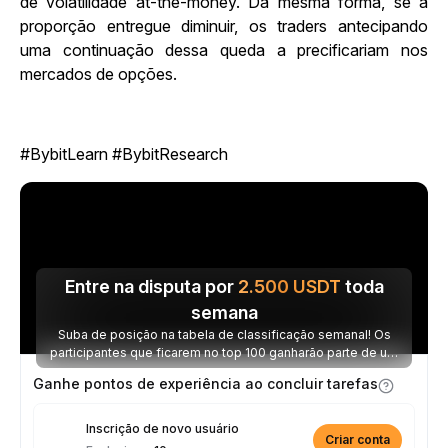
de volatilidade at-the-money. Da mesma forma, se a
proporção entregue diminuir, os traders antecipando
uma continuação dessa queda a precificariam nos
mercados de opções.
#BybitLearn #BybitResearch
Entre na disputa por
2.500
USDT
toda
semana
Suba de posição na tabela de classificação semanal! Os
participantes que ficarem no top 100 ganharão parte de um
prêmio de 2.500 USDT toda semana.
Ganhe pontos de experiência ao concluir tarefas
Inscrição de novo usuário
Criar conta