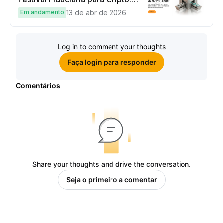
complete tarefas simples e
Em andamento
13 de abr de 2026
ganhe sua parte de 97.200 USDT!
Log in to comment your thoughts
Faça login para responder
Comentários
Share your thoughts and drive the conversation.
Seja o primeiro a comentar