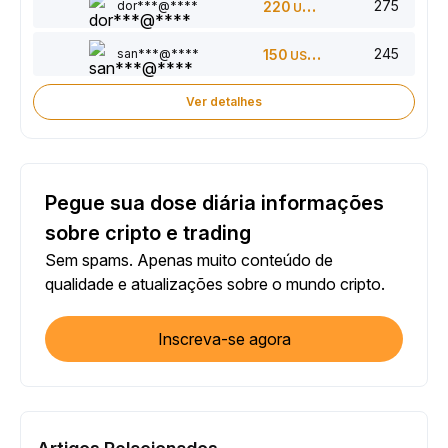
275
dor***@****
220
USDT
245
san***@****
150
USDT
Ver detalhes
Pegue sua dose diária informações
sobre cripto e trading
Sem spams. Apenas muito conteúdo de
qualidade e atualizações sobre o mundo cripto.
Inscreva-se agora