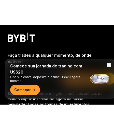
Faça trades a qualquer momento, de onde
estiver!
Comece sua jornada de trading com
US$20
Download Bybit App
Crie sua conta, deposite e ganhe US$20 agora
Leia no app da Bybit
mesmo
Começar
Seja o primeiro a obter insights e análises críticas do
mundo cripto: inscreva-se agora na nossa
newsletter.
Todas as formas de investimentos
acarretam riscos, incluindo o risco de perder todo o
Resumo detalhado