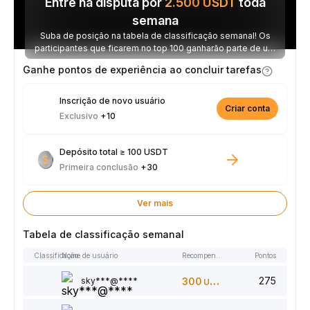
Entre na disputa por
2.500
USDT
toda
semana
Suba de posição na tabela de classificação semanal! Os
participantes que ficarem no top 100 ganharão parte de um
prêmio de 2.500 USDT toda semana.
Ganhe pontos de experiência ao concluir tarefas
Inscrição de novo usuário
Criar conta
Exclusivo
+10
Depósito total ≥ 100 USDT
Primeira conclusão
+30
Ver mais
Tabela de classificação semanal
Classificação
Nome de usuário
Recompensas
Pontos
275
sky***@****
300
USDT