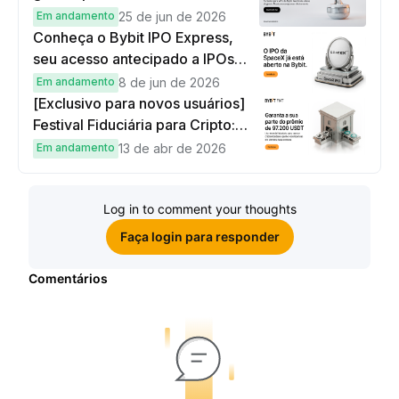
Em andamento
25 de jun de 2026
Conheça o Bybit IPO Express,
seu acesso antecipado a IPOs
globais
Em andamento
8 de jun de 2026
[Exclusivo para novos usuários]
Festival Fiduciária para Cripto:
complete tarefas simples e
Em andamento
13 de abr de 2026
ganhe sua parte de 97.200 USDT!
Log in to comment your thoughts
Faça login para responder
Comentários