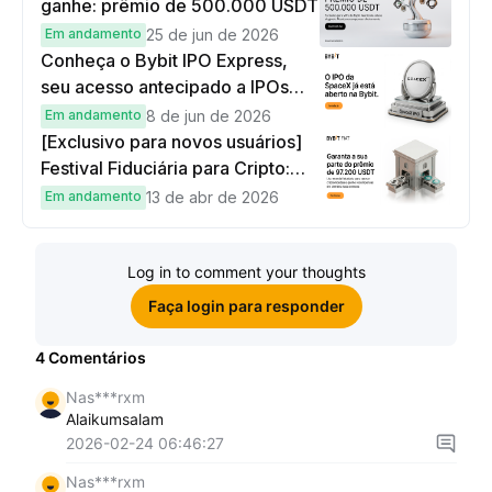
ganhe: prêmio de 500.000 USDT
Em andamento
25 de jun de 2026
Conheça o Bybit IPO Express,
seu acesso antecipado a IPOs
globais
Em andamento
8 de jun de 2026
[Exclusivo para novos usuários]
Festival Fiduciária para Cripto:
complete tarefas simples e
Em andamento
13 de abr de 2026
ganhe sua parte de 97.200 USDT!
Log in to comment your thoughts
Faça login para responder
4
Comentários
Nas***rxm
Alaikumsalam
2026-02-24 06:46:27
Nas***rxm