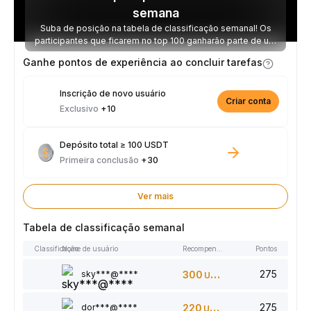
semana
Suba de posição na tabela de classificação semanal! Os
participantes que ficarem no top 100 ganharão parte de um
prêmio de 2.500 USDT toda semana.
Ganhe pontos de experiência ao concluir tarefas
Inscrição de novo usuário
Criar conta
Exclusivo
+10
Depósito total ≥ 100 USDT
Primeira conclusão
+30
Ver mais
Tabela de classificação semanal
Classificação
Nome de usuário
Recompensas
Pontos
275
sky***@****
300
USDT
275
dor***@****
220
USDT