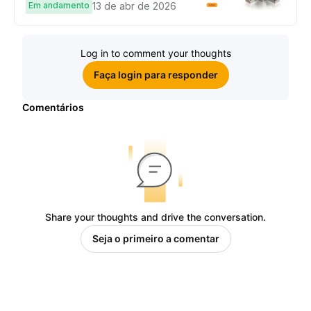
complete tarefas simples e
Em andamento
13 de abr de 2026
ganhe sua parte de 97.200 USDT!
Log in to comment your thoughts
Faça login para responder
Comentários
Share your thoughts and drive the conversation.
Seja o primeiro a comentar