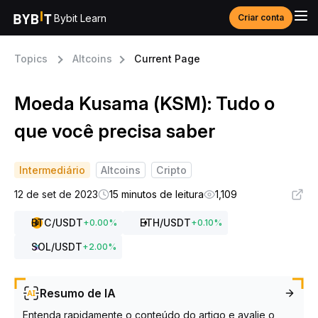
Bybit Learn
Criar conta
Topics
Altcoins
Current Page
Moeda Kusama (KSM): Tudo o
que você precisa saber
Intermediário
Altcoins
Cripto
12 de set de 2023
15 minutos de leitura
1,109
BTC
/USDT
ETH
/USDT
+
0.00
%
+
0.10
%
SOL
/USDT
+
2.00
%
Resumo de IA
Entenda rapidamente o conteúdo do artigo e avalie o