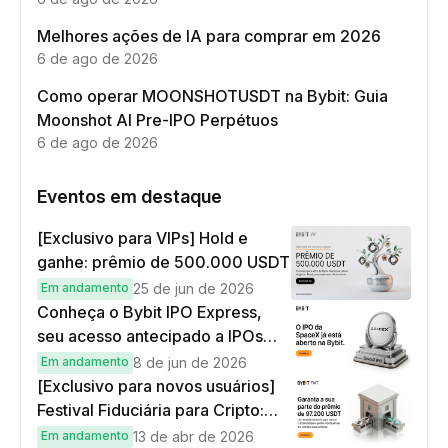
Melhores ações de IA para comprar em 2026
6 de ago de 2026
Como operar MOONSHOTUSDT na Bybit: Guia
Moonshot AI Pre-IPO Perpétuos
6 de ago de 2026
Eventos em destaque
[Exclusivo para VIPs] Hold e
ganhe: prêmio de 500.000 USDT
Em andamento
25 de jun de 2026
Conheça o Bybit IPO Express,
seu acesso antecipado a IPOs
globais
Em andamento
8 de jun de 2026
[Exclusivo para novos usuários]
Festival Fiduciária para Cripto:
complete tarefas simples e
Em andamento
13 de abr de 2026