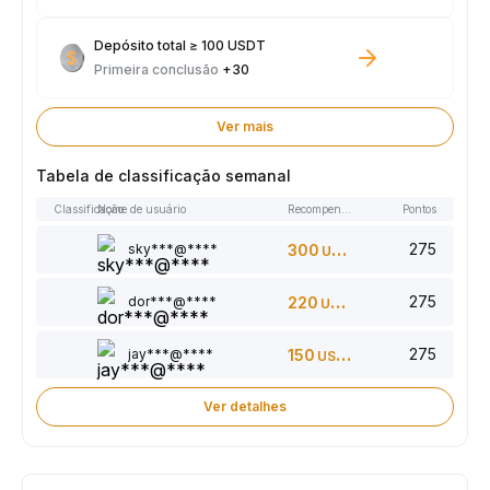
Depósito total ≥ 100 USDT
Primeira conclusão
+30
Ver mais
Tabela de classificação semanal
Classificação
Nome de usuário
Recompensas
Pontos
275
sky***@****
300
USDT
275
dor***@****
220
USDT
275
jay***@****
150
USDT
Ver detalhes