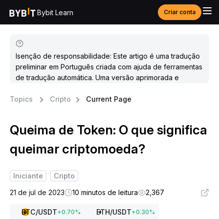
Bybit Learn
Criar conta
Isenção de responsabilidade: Este artigo é uma tradução
preliminar em Português criada com ajuda de ferramentas
de tradução automática. Uma versão aprimorada e
atualizada estará disponível em breve.
Topics
Cripto
Current Page
Queima de Token: O que significa
queimar criptomoeda?
Iniciante
Cripto
21 de jul de 2023
10 minutos de leitura
2,367
BTC
/USDT
ETH
/USDT
+
0.70
%
+
0.30
%