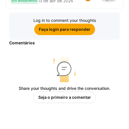
complete tarefas simples e
Em andamento
13 de abr de 2026
ganhe sua parte de 97.200 USDT!
Log in to comment your thoughts
Faça login para responder
Comentários
Share your thoughts and drive the conversation.
Seja o primeiro a comentar