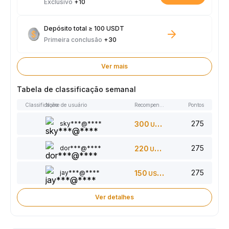
Exclusivo
+10
Depósito total ≥ 100 USDT
Primeira conclusão
+30
Ver mais
Tabela de classificação semanal
Classificação
Nome de usuário
Recompensas
Pontos
275
sky***@****
300
USDT
275
dor***@****
220
USDT
275
jay***@****
150
USDT
Ver detalhes