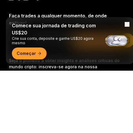
Faça trades a qualquer momento, de onde
estiver!
Comece sua jornada de trading com
US$20
Download Bybit App
Crie sua conta, deposite e ganhe US$20 agora
Leia no app da Bybit
mesmo
Começar
Seja o primeiro a obter insights e análises críticas do
mundo cripto: inscreva-se agora na nossa
newsletter.
Todas as formas de investimentos
Resumo detalhado
acarretam riscos, incluindo o risco de perder todo o
valor investido. Tais atividades podem não ser
adequadas para todos.
Inscrição
Siga-nos