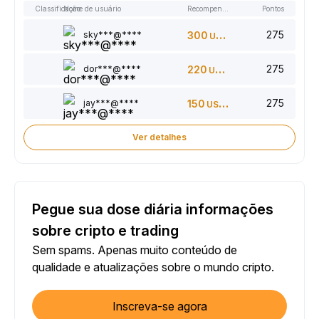
Classificação
Nome de usuário
Recompensas
Pontos
275
sky***@****
300
USDT
275
dor***@****
220
USDT
275
jay***@****
150
USDT
Ver detalhes
Pegue sua dose diária informações
sobre cripto e trading
Sem spams. Apenas muito conteúdo de
qualidade e atualizações sobre o mundo cripto.
Inscreva-se agora