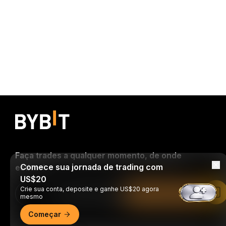
Faça trades a qualquer momento, de onde
Comece sua jornada de trading com
estiver!
US$20
Crie sua conta, deposite e ganhe US$20 agora
Download Bybit App
Leia no app da Bybit
mesmo
Começar