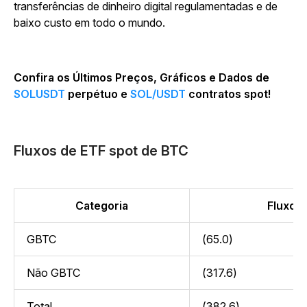
transferências de dinheiro digital regulamentadas e de
baixo custo em todo o mundo.
Confira os Últimos Preços, Gráficos e Dados de
SOLUSDT
perpétuo e
SOL/USDT
contratos spot!
Fluxos de ETF spot de BTC
Categoria
Fluxo (
GBTC
(65.0)
Não GBTC
(317.6)
Total
(382.6)