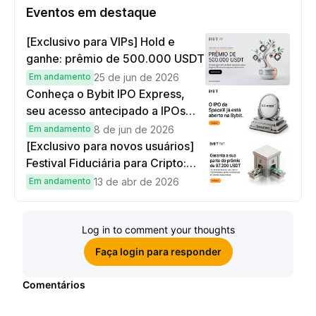
Eventos em destaque
[Exclusivo para VIPs] Hold e
ganhe: prêmio de 500.000 USDT
Em andamento
25 de jun de 2026
Conheça o Bybit IPO Express,
seu acesso antecipado a IPOs
globais
Em andamento
8 de jun de 2026
[Exclusivo para novos usuários]
Festival Fiduciária para Cripto:
complete tarefas simples e
Em andamento
13 de abr de 2026
ganhe sua parte de 97.200 USDT!
Log in to comment your thoughts
Faça login para responder
Comentários