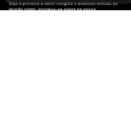
Seja o primeiro a obter insights e análises críticas do
mundo cripto: inscreva-se agora na nossa
newsletter.
Todas as formas de investimentos
Resumo detalhado
acarretam riscos, incluindo o risco de perder todo o
valor investido. Tais atividades podem não ser
adequadas para todos.
Inscrição
Siga-nos
© 2018-2026 Bybit.com. Todos os direitos reservados.