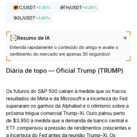
BTC
/USDT
ETH
/USDT
+
0.30
%
+
0.20
%
SOL
/USDT
+
0.60
%
Resumo de IA
Entenda rapidamente o conteúdo do artigo e avalie o
sentimento do mercado em apenas 30 segundos!
Diária de topo — Oficial Trump (TRUMP)
Os futuros do S&P 500 caíram à medida que os fracos
resultados da Meta e da Microsoft e a incerteza do Fed
superaram os ganhos da Alphabet e o otimismo sobre a
próxima trégua comercial Trump–Xi. Ouro pairou perto
de $3,950 à medida que a demanda de banco central e
ETF compensou a pressão de rendimentos crescentes e
a incerteza do Fed antes da reunião Trump–Xi. Os