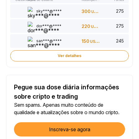
275
sky***@****
300
USDT
275
dor***@****
220
USDT
245
san***@****
150
USDT
Ver detalhes
Pegue sua dose diária informações
sobre cripto e trading
Sem spams. Apenas muito conteúdo de
qualidade e atualizações sobre o mundo cripto.
Inscreva-se agora