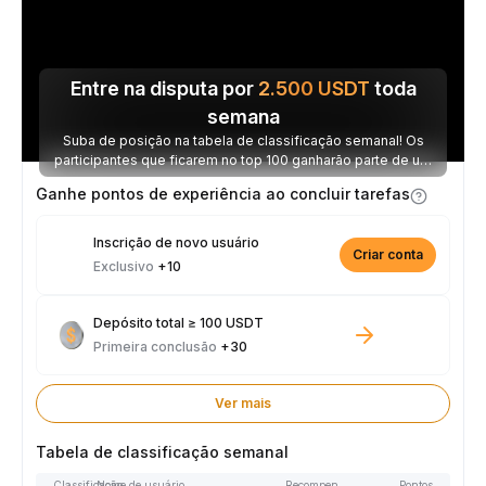
Entre na disputa por
2.500
USDT
toda
semana
Suba de posição na tabela de classificação semanal! Os
participantes que ficarem no top 100 ganharão parte de um
prêmio de 2.500 USDT toda semana.
Ganhe pontos de experiência ao concluir tarefas
Inscrição de novo usuário
Criar conta
Exclusivo
+10
Depósito total ≥ 100 USDT
Primeira conclusão
+30
Ver mais
Tabela de classificação semanal
Classificação
Nome de usuário
Recompensas
Pontos