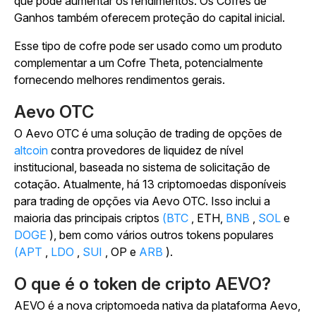
que pode aumentar os rendimentos.
Os Cofres de
Ganhos também oferecem proteção do capital inicial.
Esse tipo de cofre pode ser usado como um produto
complementar a um Cofre Theta, potencialmente
fornecendo melhores rendimentos gerais.
Aevo OTC
O
Aevo OTC é uma
solução de trading de opções de
altcoin
contra provedores de liquidez de nível
institucional, baseada no sistema de solicitação de
cotação.
Atualmente, há 13 criptomoedas disponíveis
para trading de opções via Aevo OTC. Isso inclui a
maioria das principais criptos
(BTC
, ETH,
BNB
,
SOL
e
DOGE
), bem como vários outros tokens populares
(APT
,
LDO
,
SUI
, OP e
ARB
).
O que é o token de cripto AEVO?
AEVO é a nova criptomoeda nativa da plataforma Aevo,