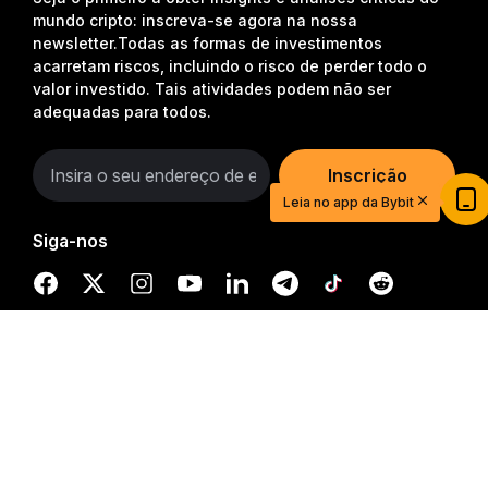
mundo cripto: inscreva-se agora na nossa
newsletter.
Todas as formas de investimentos
acarretam riscos, incluindo o risco de perder todo o
valor investido. Tais atividades podem não ser
adequadas para todos.
Inscrição
Leia no app da Bybit
Siga-nos
Resumo detalhado
Comece sua jornada de trading com
© 2018-2026 Bybit.com. Todos os direitos reservados.
US$20
Crie sua conta, deposite e ganhe US$20 agora
mesmo
Começar