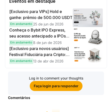
Eventos em destaque
[Exclusivo para VIPs] Hold e
ganhe: prêmio de 500.000 USDT
Em andamento
25 de jun de 2026
Conheça o Bybit IPO Express,
seu acesso antecipado a IPOs
globais
Em andamento
8 de jun de 2026
[Exclusivo para novos usuários]
Festival Fiduciária para Cripto:
complete tarefas simples e
Em andamento
13 de abr de 2026
ganhe sua parte de 97.200 USDT!
Log in to comment your thoughts
Faça login para responder
Comentários