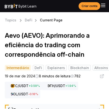
Bybit Learn
Criar conta
Topics
DeFi
Current Page
Aevo (AEVO): Aprimorando a
eficiência do trading com
correspondência off-chain
Intermediário
DeFi
Explainers
Blockchain
Altcoins
19 de mar de 2024
8 minutos de leitura
782
BTC
/USDT
ETH
/USDT
+
0.59
%
+
1.94
%
SOL
/USDT
-0.16
%