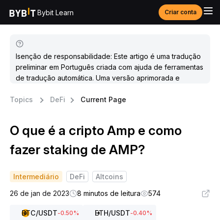
Bybit Learn
Criar conta
Isenção de responsabilidade: Este artigo é uma tradução
preliminar em Português criada com ajuda de ferramentas
de tradução automática. Uma versão aprimorada e
atualizada estará disponível em breve.
Topics
DeFi
Current Page
O que é a cripto Amp e como
fazer staking de AMP?
Intermediário
DeFi
Altcoins
26 de jan de 2023
8 minutos de leitura
574
BTC
/USDT
ETH
/USDT
-0.50
%
-0.40
%