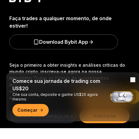
Faça trades a qualquer momento, de onde
estiver!
Download Bybit App
Seja o primeiro a obter insights e análises críticas do
mundo cripto: inscreva-se agora na nossa
newsletter.
Todas as formas de investimentos
Comece sua jornada de trading com
acarretam riscos, incluindo o risco de perder todo o
US$20
valor investido. Tais atividades podem não ser
Crie sua conta, deposite e ganhe US$20 agora
adequadas para todos.
Leia no app da Bybit
mesmo
Começar
Inscrição
Siga-nos
Resumo detalhado