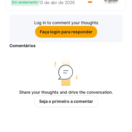
complete tarefas simples e
Em andamento
13 de abr de 2026
ganhe sua parte de 97.200 USDT!
Log in to comment your thoughts
Faça login para responder
Comentários
Share your thoughts and drive the conversation.
Seja o primeiro a comentar