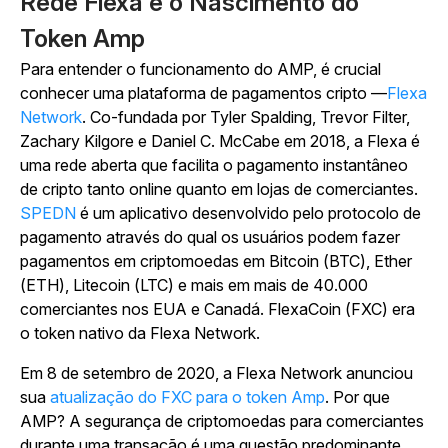
Rede Flexa e o Nascimento do
Token Amp
Para entender o funcionamento do AMP, é crucial
conhecer uma plataforma de pagamentos cripto —
Flexa
Network
. Co-fundada por Tyler Spalding, Trevor Filter,
Zachary Kilgore e Daniel C. McCabe em 2018, a Flexa é
uma rede aberta que facilita o pagamento instantâneo
de cripto tanto online quanto em lojas de comerciantes.
SPEDN
é um aplicativo desenvolvido pelo protocolo de
pagamento através do qual os usuários podem fazer
pagamentos em criptomoedas em
Bitcoin (BTC), Ether
(ETH), Litecoin (LTC) e mais
em mais de 40.000
comerciantes nos EUA e Canadá. FlexaCoin (FXC) era
o token nativo da Flexa Network.
Em 8 de setembro de 2020, a Flexa Network anunciou
sua
atualização do FXC para o token Amp
. Por que
AMP? A segurança de criptomoedas para comerciantes
durante uma transação é uma questão predominante.