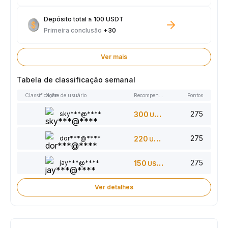
Depósito total ≥ 100 USDT
Primeira conclusão
+30
Ver mais
Tabela de classificação semanal
Classificação
Nome de usuário
Recompensas
Pontos
275
sky***@****
300
USDT
275
dor***@****
220
USDT
275
jay***@****
150
USDT
Ver detalhes