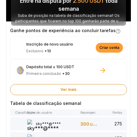
Entre na disputa por
2.500
USDT
toda
semana
Suba de posição na tabela de classificação semanal! Os
participantes que ficarem no top 100 ganharão parte de um
prêmio de 2.500 USDT toda semana.
Ganhe pontos de experiência ao concluir tarefas
Inscrição de novo usuário
Criar conta
Exclusivo
+10
Depósito total ≥ 100 USDT
Primeira conclusão
+30
Ver mais
Tabela de classificação semanal
Classificação
Nome de usuário
Recompensas
Pontos
275
sky***@****
300
USDT