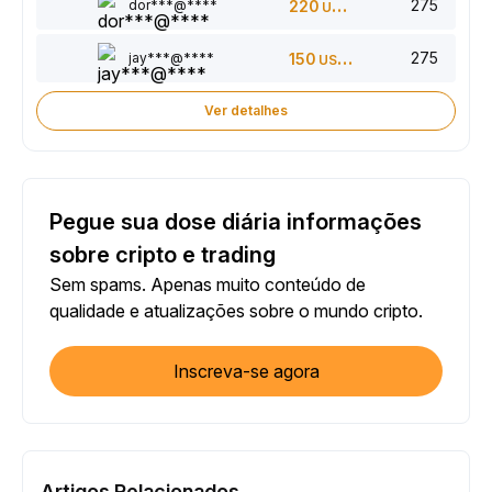
275
dor***@****
220
USDT
275
jay***@****
150
USDT
Ver detalhes
Pegue sua dose diária informações
sobre cripto e trading
Sem spams. Apenas muito conteúdo de
qualidade e atualizações sobre o mundo cripto.
Inscreva-se agora
Artigos Relacionados