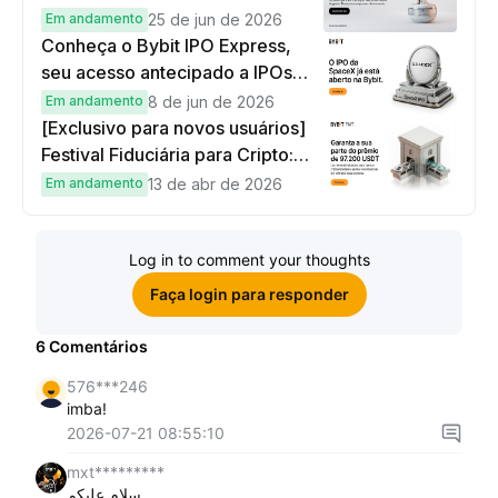
Em andamento
25 de jun de 2026
Conheça o Bybit IPO Express,
seu acesso antecipado a IPOs
globais
Em andamento
8 de jun de 2026
[Exclusivo para novos usuários]
Festival Fiduciária para Cripto:
complete tarefas simples e
Em andamento
13 de abr de 2026
ganhe sua parte de 97.200 USDT!
Log in to comment your thoughts
Faça login para responder
6
Comentários
576***246
imba!
2026-07-21 08:55:10
mxt*********
سلام عليكم