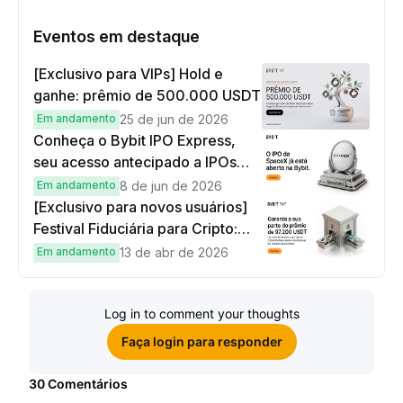
Eventos em destaque
[Exclusivo para VIPs] Hold e
ganhe: prêmio de 500.000 USDT
Em andamento
25 de jun de 2026
Conheça o Bybit IPO Express,
seu acesso antecipado a IPOs
globais
Em andamento
8 de jun de 2026
[Exclusivo para novos usuários]
Festival Fiduciária para Cripto:
complete tarefas simples e
Em andamento
13 de abr de 2026
ganhe sua parte de 97.200 USDT!
Log in to comment your thoughts
Faça login para responder
30
Comentários