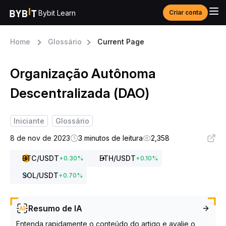
Bybit Learn
Criar conta
Home
Glossário
Current Page
Organização Autônoma
Descentralizada (DAO)
Iniciante
Glossário
8 de nov de 2023
3 minutos de leitura
2,358
BTC
/USDT
ETH
/USDT
+
0.30
%
+
0.10
%
SOL
/USDT
+
0.70
%
Resumo de IA
Entenda rapidamente o conteúdo do artigo e avalie o