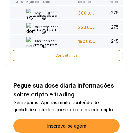
Classificação
Nome de usuário
Recompensas
Pontos
275
sky***@****
300
USDT
275
dor***@****
220
USDT
245
san***@****
150
USDT
Ver detalhes
Pegue sua dose diária informações
sobre cripto e trading
Sem spams. Apenas muito conteúdo de
qualidade e atualizações sobre o mundo cripto.
Inscreva-se agora