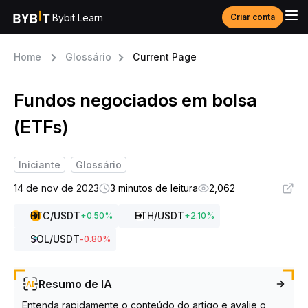
Bybit Learn
Criar conta
Home
Glossário
Current Page
Fundos negociados em bolsa
(ETFs)
Iniciante
Glossário
14 de nov de 2023
3 minutos de leitura
2,062
BTC
/USDT
ETH
/USDT
+
0.50
%
+
2.10
%
SOL
/USDT
-0.80
%
Resumo de IA
Entenda rapidamente o conteúdo do artigo e avalie o