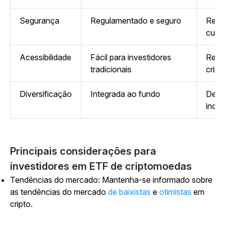
Segurança
Regulamentado e seguro
Requ
cuid
Acessibilidade
Fácil para investidores
Requ
tradicionais
cript
Diversificação
Integrada ao fundo
Depe
indiv
Principais considerações para
investidores em ETF de criptomoedas
Tendências do mercado: Mantenha-se informado sobre
as
tendências do mercado
de baixistas
e
otimistas
em
cripto.