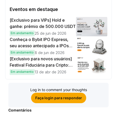
Eventos em destaque
[Exclusivo para VIPs] Hold e
ganhe: prêmio de 500.000 USDT
Em andamento
25 de jun de 2026
Conheça o Bybit IPO Express,
seu acesso antecipado a IPOs
globais
Em andamento
8 de jun de 2026
[Exclusivo para novos usuários]
Festival Fiduciária para Cripto:
complete tarefas simples e
Em andamento
13 de abr de 2026
ganhe sua parte de 97.200 USDT!
Log in to comment your thoughts
Faça login para responder
Comentários