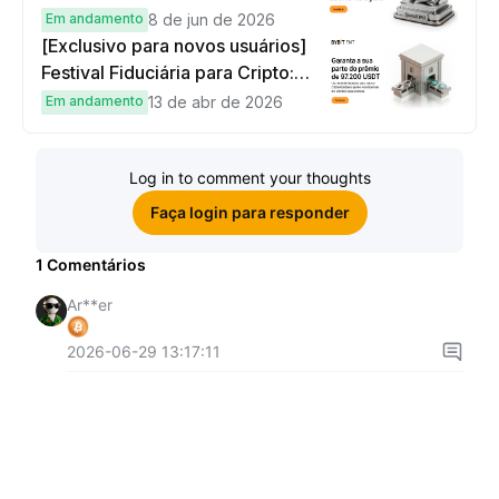
globais
Em andamento
8 de jun de 2026
[Exclusivo para novos usuários]
Festival Fiduciária para Cripto:
complete tarefas simples e
Em andamento
13 de abr de 2026
ganhe sua parte de 97.200 USDT!
Log in to comment your thoughts
Faça login para responder
1
Comentários
Ar**er
2026-06-29 13:17:11