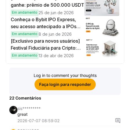
ganhe: prêmio de 500.000 USDT
Em andamento
25 de jun de 2026
Conheça o Bybit IPO Express,
seu acesso antecipado a IPOs
globais
Em andamento
8 de jun de 2026
[Exclusivo para novos usuários]
Festival Fiduciária para Cripto:
complete tarefas simples e
Em andamento
13 de abr de 2026
ganhe sua parte de 97.200 USDT!
Log in to comment your thoughts
Faça login para responder
22
Comentários
sis*********
great
2026-07-07 08:59:02