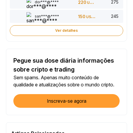
275
dor***@****
220
USDT
245
san***@****
150
USDT
Ver detalhes
Pegue sua dose diária informações
sobre cripto e trading
Sem spams. Apenas muito conteúdo de
qualidade e atualizações sobre o mundo cripto.
Inscreva-se agora