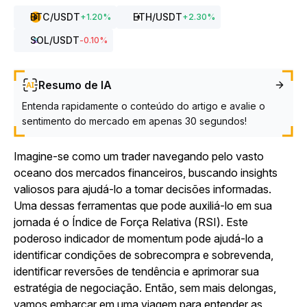
BTC
/USDT
ETH
/USDT
+
1.20
%
+
2.30
%
SOL
/USDT
-0.10
%
Resumo de IA
Entenda rapidamente o conteúdo do artigo e avalie o
sentimento do mercado em apenas 30 segundos!
Imagine-se como um trader navegando pelo vasto
oceano dos mercados financeiros, buscando insights
valiosos para ajudá-lo a tomar decisões informadas.
Uma dessas ferramentas que pode auxiliá-lo em sua
jornada é o Índice de Força Relativa (RSI). Este
poderoso indicador de momentum pode ajudá-lo a
identificar condições de sobrecompra e sobrevenda,
identificar reversões de tendência e aprimorar sua
estratégia de negociação. Então, sem mais delongas,
vamos embarcar em uma viagem para entender as