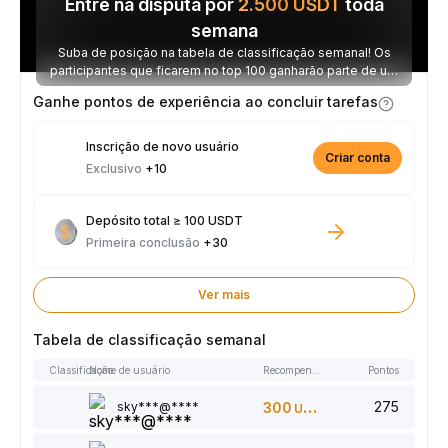
Entre na disputa por
2.500
USDT
toda
semana
Suba de posição na tabela de classificação semanal! Os
participantes que ficarem no top 100 ganharão parte de um
prêmio de 2.500 USDT toda semana.
Ganhe pontos de experiência ao concluir tarefas
Inscrição de novo usuário
Criar conta
Exclusivo
+10
Depósito total ≥ 100 USDT
Primeira conclusão
+30
Ver mais
Tabela de classificação semanal
Classificação
Nome de usuário
Recompensas
Pontos
275
sky***@****
300
USDT