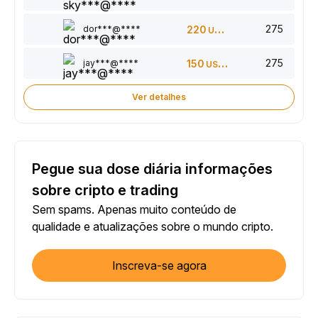
275
dor***@****
220
USDT
275
jay***@****
150
USDT
Ver detalhes
Pegue sua dose diária informações
sobre cripto e trading
Sem spams. Apenas muito conteúdo de
qualidade e atualizações sobre o mundo cripto.
Inscreva-se agora