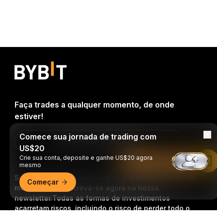
Faça trades a qualquer momento, de onde
estiver!
Comece sua jornada de trading com
Download Bybit App
US$20
Crie sua conta, deposite e ganhe US$20 agora
Leia no app da Bybit
mesmo
Seja o primeiro a obter insights e análises críticas do
Começar
mundo cripto: inscreva-se agora na nossa
newsletter.
Todas as formas de investimentos
acarretam riscos, incluindo o risco de perder todo o