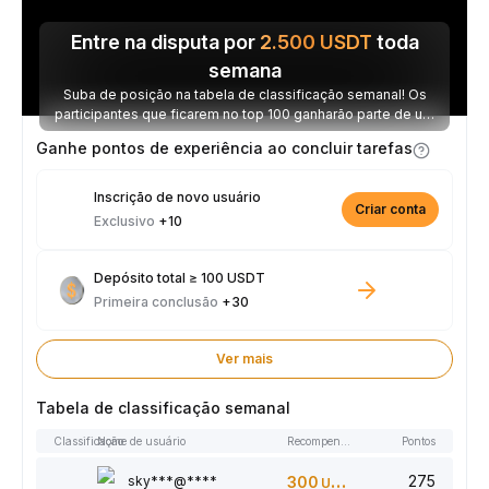
Entre na disputa por
2.500
USDT
toda
semana
Suba de posição na tabela de classificação semanal! Os
participantes que ficarem no top 100 ganharão parte de um
prêmio de 2.500 USDT toda semana.
Ganhe pontos de experiência ao concluir tarefas
Inscrição de novo usuário
Criar conta
Exclusivo
+10
Depósito total ≥ 100 USDT
Primeira conclusão
+30
Ver mais
Tabela de classificação semanal
Classificação
Nome de usuário
Recompensas
Pontos
275
sky***@****
300
USDT