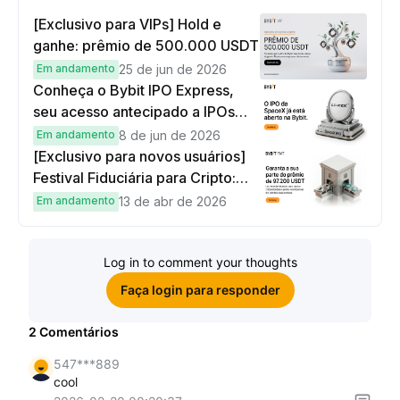
[Exclusivo para VIPs] Hold e
ganhe: prêmio de 500.000 USDT
Em andamento
25 de jun de 2026
Conheça o Bybit IPO Express,
seu acesso antecipado a IPOs
globais
Em andamento
8 de jun de 2026
[Exclusivo para novos usuários]
Festival Fiduciária para Cripto:
complete tarefas simples e
Em andamento
13 de abr de 2026
ganhe sua parte de 97.200 USDT!
Log in to comment your thoughts
Faça login para responder
2
Comentários
547***889
cool