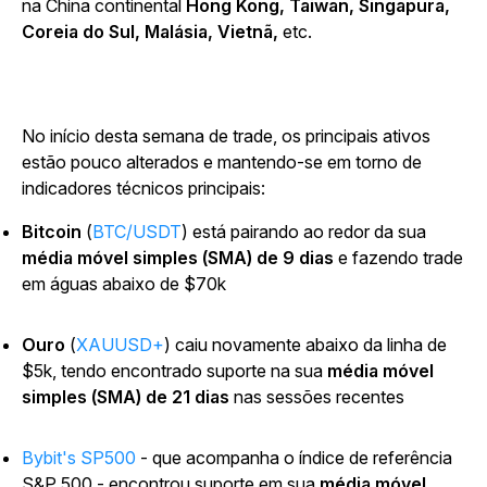
na China continental
Hong Kong, Taiwan, Singapura,
Coreia do Sul, Malásia, Vietnã,
etc.
No início desta semana de trade, os principais ativos
estão pouco alterados e mantendo-se em torno de
indicadores técnicos principais:
Bitcoin
(
BTC/USDT
) está pairando ao redor da sua
média móvel simples (SMA) de 9 dias
e fazendo trade
em águas abaixo de $70k
Ouro
(
XAUUSD+
) caiu novamente abaixo da linha de
$5k, tendo encontrado suporte na sua
média móvel
simples (SMA) de 21 dias
nas sessões recentes
Bybit's
SP500
- que acompanha o índice de referência
S&P 500 - encontrou suporte em sua
média móvel