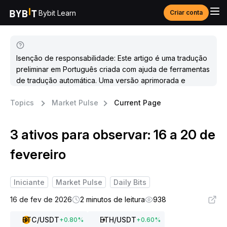
Bybit Learn
Criar conta
Isenção de responsabilidade: Este artigo é uma tradução
preliminar em Português criada com ajuda de ferramentas
de tradução automática. Uma versão aprimorada e
atualizada estará disponível em breve.
Topics
Market Pulse
Current Page
3 ativos para observar: 16 a 20 de
fevereiro
Iniciante
Market Pulse
Daily Bits
16 de fev de 2026
2 minutos de leitura
938
BTC
/USDT
ETH
/USDT
+
0.80
%
+
0.60
%