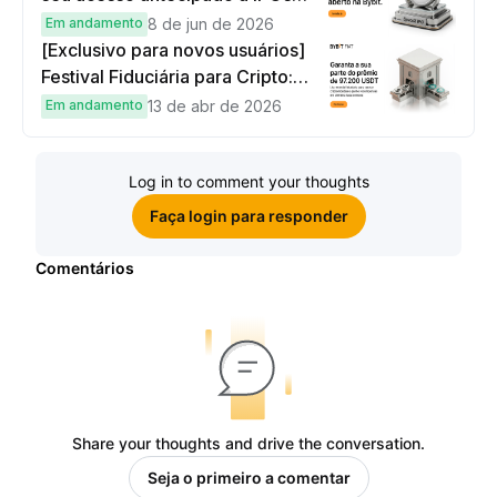
globais
Em andamento
8 de jun de 2026
[Exclusivo para novos usuários]
Festival Fiduciária para Cripto:
complete tarefas simples e
Em andamento
13 de abr de 2026
ganhe sua parte de 97.200 USDT!
Log in to comment your thoughts
Faça login para responder
Comentários
Share your thoughts and drive the conversation.
Seja o primeiro a comentar