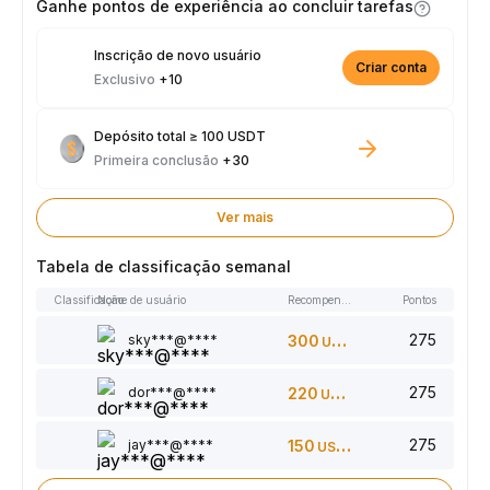
Ganhe pontos de experiência ao concluir tarefas
Inscrição de novo usuário
Criar conta
Exclusivo
+10
Depósito total ≥ 100 USDT
Primeira conclusão
+30
Ver mais
Tabela de classificação semanal
Classificação
Nome de usuário
Recompensas
Pontos
275
sky***@****
300
USDT
275
dor***@****
220
USDT
275
jay***@****
150
USDT