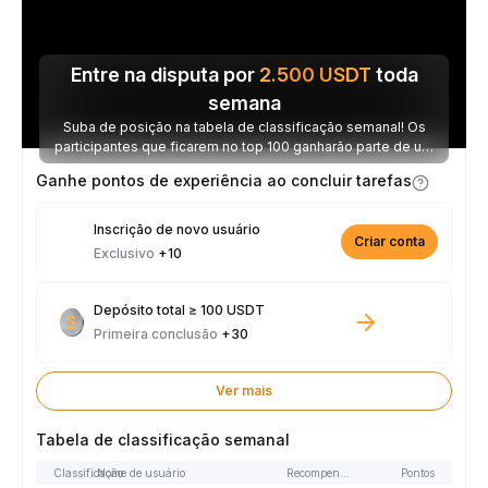
Entre na disputa por
2.500
USDT
toda
semana
Suba de posição na tabela de classificação semanal! Os
participantes que ficarem no top 100 ganharão parte de um
prêmio de 2.500 USDT toda semana.
Ganhe pontos de experiência ao concluir tarefas
Inscrição de novo usuário
Criar conta
Exclusivo
+10
Depósito total ≥ 100 USDT
Primeira conclusão
+30
Ver mais
Tabela de classificação semanal
Classificação
Nome de usuário
Recompensas
Pontos