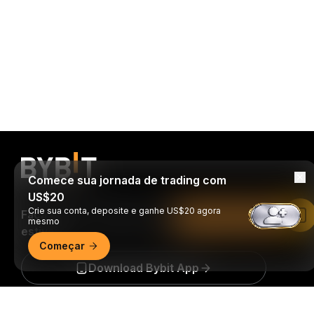
Comece sua jornada de trading com
US$20
Crie sua conta, deposite e ganhe US$20 agora
Faça trades a qualquer momento, de onde
Leia no app da Bybit
mesmo
estiver!
Começar
Download Bybit App
Resumo detalhado