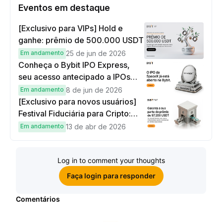
Eventos em destaque
[Exclusivo para VIPs] Hold e
ganhe: prêmio de 500.000 USDT
Em andamento
25 de jun de 2026
Conheça o Bybit IPO Express,
seu acesso antecipado a IPOs
globais
Em andamento
8 de jun de 2026
[Exclusivo para novos usuários]
Festival Fiduciária para Cripto:
complete tarefas simples e
Em andamento
13 de abr de 2026
ganhe sua parte de 97.200 USDT!
Log in to comment your thoughts
Faça login para responder
Comentários