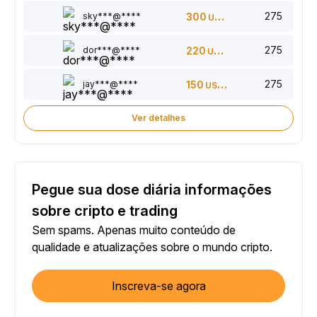
275
sky***@****
300
USDT
275
dor***@****
220
USDT
275
jay***@****
150
USDT
Ver detalhes
Pegue sua dose diária informações
sobre cripto e trading
Sem spams. Apenas muito conteúdo de
qualidade e atualizações sobre o mundo cripto.
Inscreva-se agora