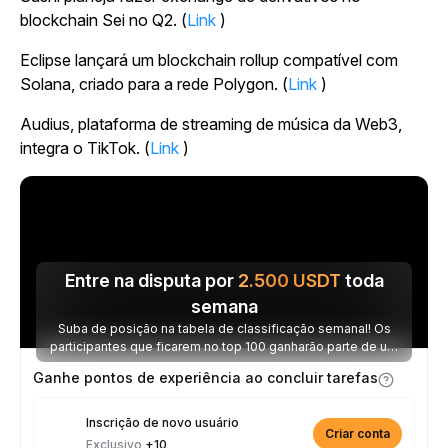
blockchain Sei no Q2. (
Link
)
Eclipse lançará um blockchain rollup compatível com
Solana, criado para a rede Polygon. (
Link
)
Audius, plataforma de streaming de música da Web3,
integra o TikTok. (
Link
)
Entre na disputa por
2.500
USDT
toda
semana
Suba de posição na tabela de classificação semanal! Os
participantes que ficarem no top 100 ganharão parte de um
prêmio de 2.500 USDT toda semana.
Ganhe pontos de experiência ao concluir tarefas
Inscrição de novo usuário
Criar conta
Exclusivo
+10