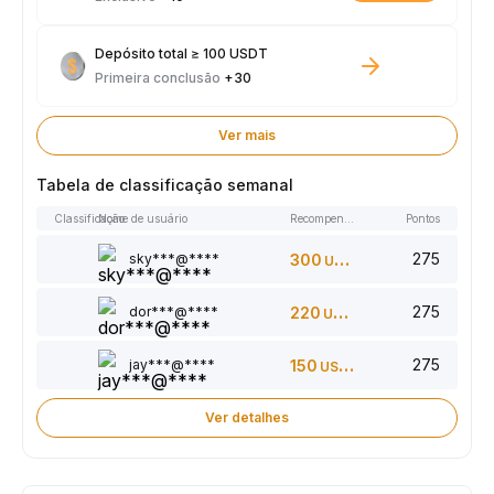
Depósito total ≥ 100 USDT
Primeira conclusão
+30
Ver mais
Tabela de classificação semanal
Classificação
Nome de usuário
Recompensas
Pontos
275
sky***@****
300
USDT
275
dor***@****
220
USDT
275
jay***@****
150
USDT
Ver detalhes