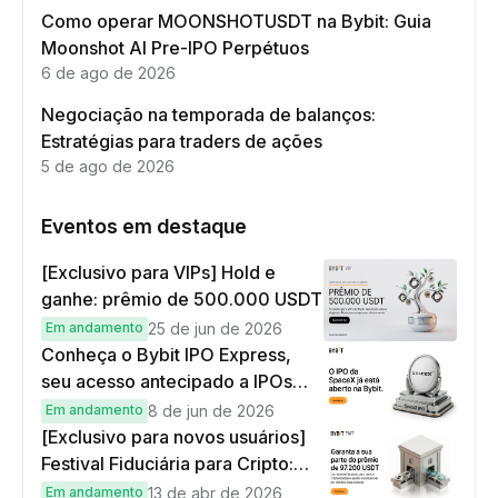
Como operar MOONSHOTUSDT na Bybit: Guia
Moonshot AI Pre-IPO Perpétuos
6 de ago de 2026
Negociação na temporada de balanços:
Estratégias para traders de ações
5 de ago de 2026
Eventos em destaque
[Exclusivo para VIPs] Hold e
ganhe: prêmio de 500.000 USDT
Em andamento
25 de jun de 2026
Conheça o Bybit IPO Express,
seu acesso antecipado a IPOs
globais
Em andamento
8 de jun de 2026
[Exclusivo para novos usuários]
Festival Fiduciária para Cripto:
complete tarefas simples e
Em andamento
13 de abr de 2026