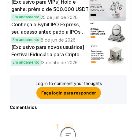
[Exclusivo para VIPs] Hold e
ganhe: prêmio de 500.000 USDT
Em andamento
25 de jun de 2026
Conheça o Bybit IPO Express,
seu acesso antecipado a IPOs
globais
Em andamento
8 de jun de 2026
[Exclusivo para novos usuários]
Festival Fiduciária para Cripto:
complete tarefas simples e
Em andamento
13 de abr de 2026
ganhe sua parte de 97.200 USDT!
Log in to comment your thoughts
Faça login para responder
Comentários