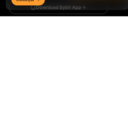
Download Bybit App
Resumo detalhado
Seja o primeiro a obter insights e análises críticas do
mundo cripto: inscreva-se agora na nossa
newsletter.
Todas as formas de investimentos
acarretam riscos, incluindo o risco de perder todo o
valor investido. Tais atividades podem não ser
adequadas para todos.
Inscrição
Siga-nos
© 2018-2026 Bybit.com. Todos os direitos reservados.