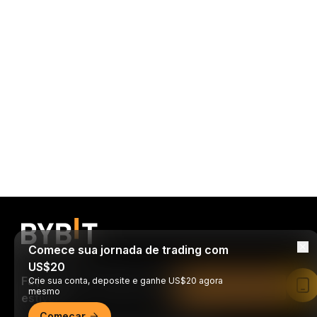
Comece sua jornada de trading com
US$20
Faça trades a qualquer momento, de onde
Crie sua conta, deposite e ganhe US$20 agora
Leia no app da Bybit
mesmo
estiver!
Começar