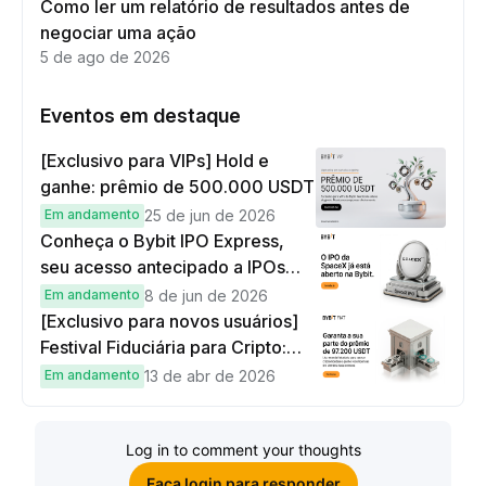
Como ler um relatório de resultados antes de
negociar uma ação
5 de ago de 2026
Eventos em destaque
[Exclusivo para VIPs] Hold e
ganhe: prêmio de 500.000 USDT
Em andamento
25 de jun de 2026
Conheça o Bybit IPO Express,
seu acesso antecipado a IPOs
globais
Em andamento
8 de jun de 2026
[Exclusivo para novos usuários]
Festival Fiduciária para Cripto:
complete tarefas simples e
Em andamento
13 de abr de 2026
ganhe sua parte de 97.200 USDT!
Log in to comment your thoughts
Faça login para responder