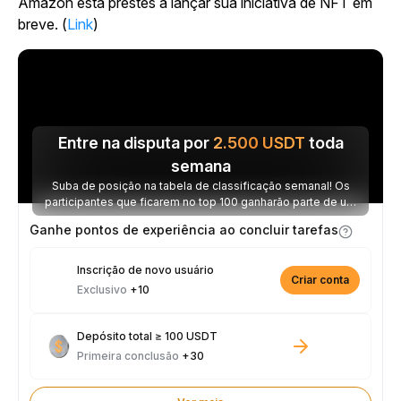
Amazon está prestes a lançar sua iniciativa de NFT em
breve. (
Link
)
Entre na disputa por
2.500
USDT
toda
semana
Suba de posição na tabela de classificação semanal! Os
participantes que ficarem no top 100 ganharão parte de um
prêmio de 2.500 USDT toda semana.
Ganhe pontos de experiência ao concluir tarefas
Inscrição de novo usuário
Criar conta
Exclusivo
+10
Depósito total ≥ 100 USDT
Primeira conclusão
+30