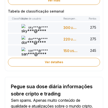
Ver mais
Tabela de classificação semanal
Classificação
Nome de usuário
Recompensas
Pontos
275
sky***@****
300
USDT
275
dor***@****
220
USDT
245
san***@****
150
USDT
Ver detalhes
Pegue sua dose diária informações
sobre cripto e trading
Sem spams. Apenas muito conteúdo de
qualidade e atualizações sobre o mundo cripto.