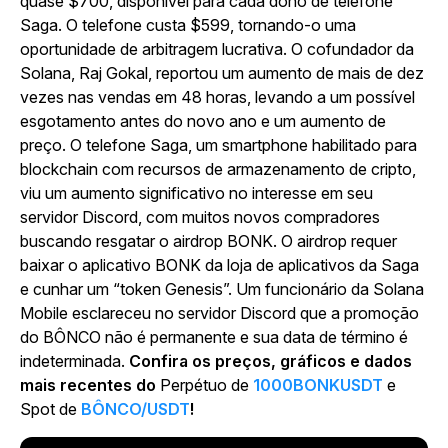
quase $700, disponível para cada dono de telefone
Saga. O telefone custa $599, tornando-o uma
oportunidade de arbitragem lucrativa. O cofundador da
Solana, Raj Gokal, reportou um aumento de mais de dez
vezes nas vendas em 48 horas, levando a um possível
esgotamento antes do novo ano e um aumento de
preço. O telefone Saga, um smartphone habilitado para
blockchain com recursos de armazenamento de cripto,
viu um aumento significativo no interesse em seu
servidor Discord, com muitos novos compradores
buscando resgatar o airdrop BONK. O airdrop requer
baixar o aplicativo BONK da loja de aplicativos da Saga
e cunhar um “token Genesis”. Um funcionário da Solana
Mobile esclareceu no servidor Discord que a promoção
do BÔNCO não é permanente e sua data de término é
indeterminada.
Confira os preços, gráficos e dados
mais recentes do
Perpétuo de
1000BONKUSDT
e
Spot de
BÔNCO/USDT
!