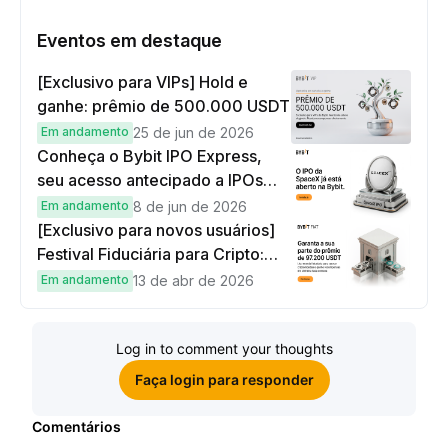
Eventos em destaque
[Exclusivo para VIPs] Hold e
ganhe: prêmio de 500.000 USDT
Em andamento
25 de jun de 2026
Conheça o Bybit IPO Express,
seu acesso antecipado a IPOs
globais
Em andamento
8 de jun de 2026
[Exclusivo para novos usuários]
Festival Fiduciária para Cripto:
complete tarefas simples e
Em andamento
13 de abr de 2026
ganhe sua parte de 97.200 USDT!
Log in to comment your thoughts
Faça login para responder
Comentários