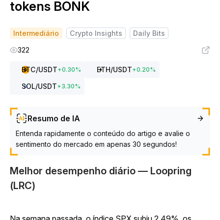
tokens BONK
Intermediário
Crypto Insights
Daily Bits
322
BTC
/USDT
ETH
/USDT
+
0.30
%
+
0.20
%
SOL
/USDT
+
3.30
%
Resumo de IA
Entenda rapidamente o conteúdo do artigo e avalie o
sentimento do mercado em apenas 30 segundos!
Melhor desempenho diário — Loopring
(LRC)
Na semana passada, o índice SPX subiu 2,49%, os