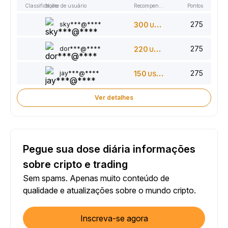
Classificação
Nome de usuário
Recompensas
Pontos
275
sky***@****
300
USDT
275
dor***@****
220
USDT
275
jay***@****
150
USDT
Ver detalhes
Pegue sua dose diária informações
sobre cripto e trading
Sem spams. Apenas muito conteúdo de
qualidade e atualizações sobre o mundo cripto.
Inscreva-se agora