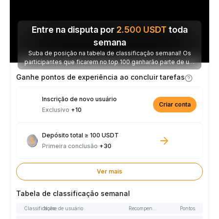
Entre na disputa por
2.500
USDT
toda
semana
Suba de posição na tabela de classificação semanal! Os
participantes que ficarem no top 100 ganharão parte de um
prêmio de 2.500 USDT toda semana.
Ganhe pontos de experiência ao concluir tarefas
Inscrição de novo usuário
Criar conta
Exclusivo
+10
Depósito total ≥ 100 USDT
Primeira conclusão
+30
Ver mais
Tabela de classificação semanal
Classificação
Nome de usuário
Recompensas
Pontos