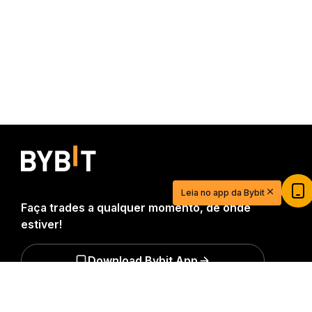
Comece sua jornada de trading com
US$20
Crie sua conta, deposite e ganhe US$20 agora
Leia no app da Bybit
mesmo
Faça trades a qualquer momento, de onde
Começar
estiver!
Download Bybit App
Resumo detalhado