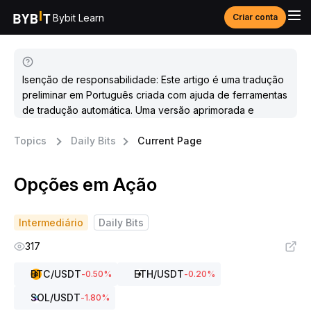
Bybit Learn
Criar conta
Isenção de responsabilidade: Este artigo é uma tradução
preliminar em Português criada com ajuda de ferramentas
de tradução automática. Uma versão aprimorada e
atualizada estará disponível em breve.
Topics
Daily Bits
Current Page
Opções em Ação
Intermediário
Daily Bits
317
BTC
/USDT
ETH
/USDT
-0.50
%
-0.20
%
SOL
/USDT
-1.80
%