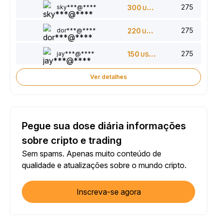
275
sky***@****
300
USDT
275
dor***@****
220
USDT
275
jay***@****
150
USDT
Ver detalhes
Pegue sua dose diária informações
sobre cripto e trading
Sem spams. Apenas muito conteúdo de
qualidade e atualizações sobre o mundo cripto.
Inscreva-se agora