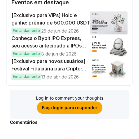
Eventos em destaque
[Exclusivo para VIPs] Hold e
ganhe: prêmio de 500.000 USDT
Em andamento
25 de jun de 2026
Conheça o Bybit IPO Express,
seu acesso antecipado a IPOs
globais
Em andamento
8 de jun de 2026
[Exclusivo para novos usuários]
Festival Fiduciária para Cripto:
complete tarefas simples e
Em andamento
13 de abr de 2026
ganhe sua parte de 97.200 USDT!
Log in to comment your thoughts
Faça login para responder
Comentários