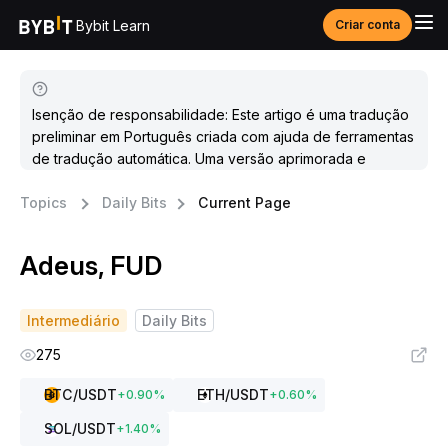
Bybit Learn
Criar conta
Isenção de responsabilidade: Este artigo é uma tradução
preliminar em Português criada com ajuda de ferramentas
de tradução automática. Uma versão aprimorada e
atualizada estará disponível em breve.
Topics
Daily Bits
Current Page
Adeus, FUD
Intermediário
Daily Bits
275
BTC
/USDT
ETH
/USDT
+
0.90
%
+
0.60
%
SOL
/USDT
+
1.40
%