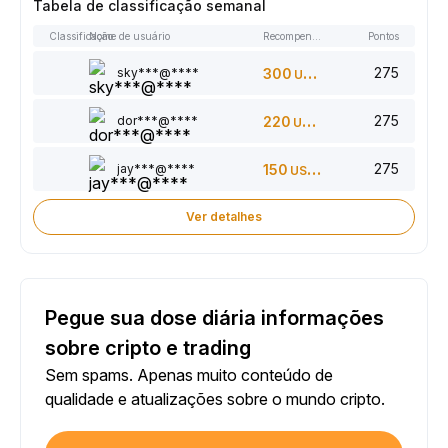
Tabela de classificação semanal
Classificação
Nome de usuário
Recompensas
Pontos
275
sky***@****
300
USDT
275
dor***@****
220
USDT
275
jay***@****
150
USDT
Ver detalhes
Pegue sua dose diária informações
sobre cripto e trading
Sem spams. Apenas muito conteúdo de
qualidade e atualizações sobre o mundo cripto.