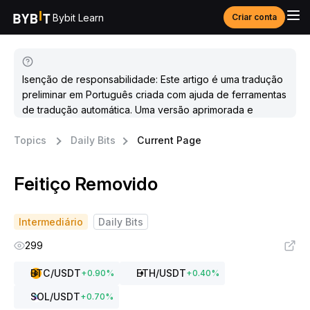
Bybit Learn
Criar conta
Isenção de responsabilidade: Este artigo é uma tradução
preliminar em Português criada com ajuda de ferramentas
de tradução automática. Uma versão aprimorada e
atualizada estará disponível em breve.
Topics
Daily Bits
Current Page
Feitiço Removido
Intermediário
Daily Bits
299
BTC
/USDT
ETH
/USDT
+
0.90
%
+
0.40
%
SOL
/USDT
+
0.70
%