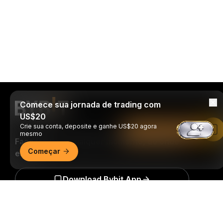
Comece sua jornada de trading com
US$20
Crie sua conta, deposite e ganhe US$20 agora
Leia no app da Bybit
mesmo
Faça trades a qualquer momento, de onde
Começar
estiver!
Download Bybit App
Resumo detalhado
Seja o primeiro a obter insights e análises críticas do