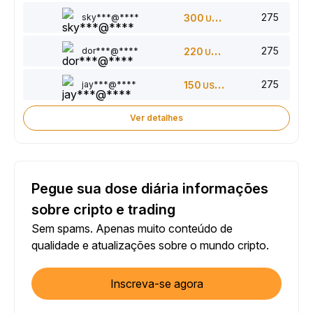
275
sky***@****
300
USDT
275
dor***@****
220
USDT
275
jay***@****
150
USDT
Ver detalhes
Pegue sua dose diária informações
sobre cripto e trading
Sem spams. Apenas muito conteúdo de
qualidade e atualizações sobre o mundo cripto.
Inscreva-se agora