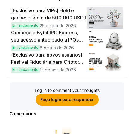
[Exclusivo para VIPs] Hold e
ganhe: prêmio de 500.000 USDT
Em andamento
25 de jun de 2026
Conheça o Bybit IPO Express,
seu acesso antecipado a IPOs
globais
Em andamento
8 de jun de 2026
[Exclusivo para novos usuários]
Festival Fiduciária para Cripto:
complete tarefas simples e
Em andamento
13 de abr de 2026
ganhe sua parte de 97.200 USDT!
Log in to comment your thoughts
Faça login para responder
Comentários