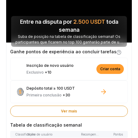
Entre na disputa por
2.500
USDT
toda
semana
Suba de posição na tabela de classificação semanal! Os
participantes que ficarem no top 100 ganharão parte de um
prêmio de 2.500 USDT toda semana.
Ganhe pontos de experiência ao concluir tarefas
Inscrição de novo usuário
Criar conta
Exclusivo
+10
Depósito total ≥ 100 USDT
Primeira conclusão
+30
Ver mais
Tabela de classificação semanal
Classificação
Nome de usuário
Recompensas
Pontos