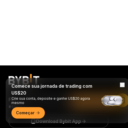
Comece sua jornada de trading com
US$20
Crie sua conta, deposite e ganhe US$20 agora
Faça trades a qualquer momento, de onde
Leia no app da Bybit
mesmo
estiver!
Começar
Download Bybit App