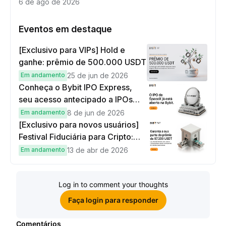
6 de ago de 2026
Eventos em destaque
[Exclusivo para VIPs] Hold e
ganhe: prêmio de 500.000 USDT
Em andamento
25 de jun de 2026
Conheça o Bybit IPO Express,
seu acesso antecipado a IPOs
globais
Em andamento
8 de jun de 2026
[Exclusivo para novos usuários]
Festival Fiduciária para Cripto:
complete tarefas simples e
Em andamento
13 de abr de 2026
ganhe sua parte de 97.200 USDT!
Log in to comment your thoughts
Faça login para responder
Comentários