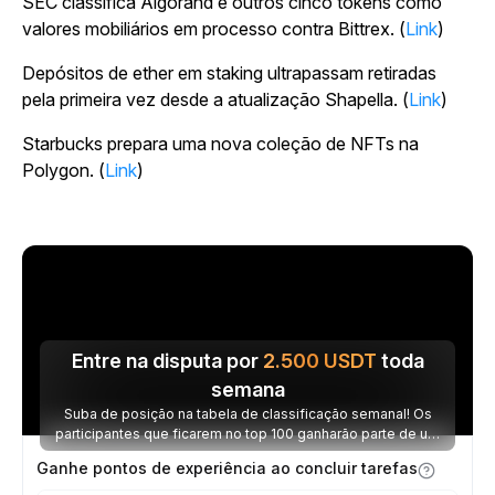
SEC classifica Algorand e outros cinco tokens como
valores mobiliários em processo contra Bittrex. (
Link
)
Depósitos de ether em staking ultrapassam retiradas
pela primeira vez desde a atualização Shapella. (
Link
)
Starbucks prepara uma nova coleção de NFTs na
Polygon. (
Link
)
Entre na disputa por
2.500
USDT
toda
semana
Suba de posição na tabela de classificação semanal! Os
participantes que ficarem no top 100 ganharão parte de um
prêmio de 2.500 USDT toda semana.
Ganhe pontos de experiência ao concluir tarefas