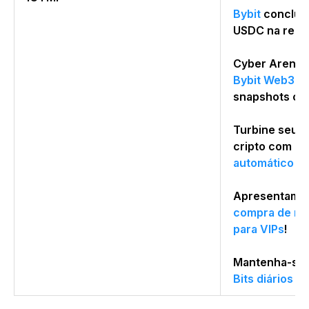
Bybit
conclui 
USDC na rede
Cyber Arena 
Bybit Web3
: 
snapshots co
Turbine seus
cripto com
o 
automático
Apresentamo
compra de moe
para VIPs
!
Mantenha-se 
Bits diários