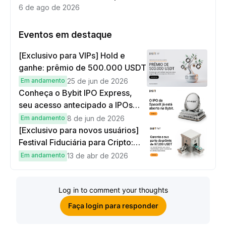
6 de ago de 2026
Eventos em destaque
[Exclusivo para VIPs] Hold e
ganhe: prêmio de 500.000 USDT
Em andamento
25 de jun de 2026
Conheça o Bybit IPO Express,
seu acesso antecipado a IPOs
globais
Em andamento
8 de jun de 2026
[Exclusivo para novos usuários]
Festival Fiduciária para Cripto:
complete tarefas simples e
Em andamento
13 de abr de 2026
ganhe sua parte de 97.200 USDT!
Log in to comment your thoughts
Faça login para responder