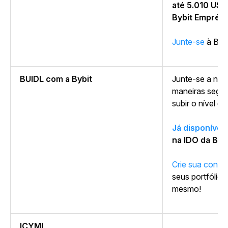
até 5.010 US
Bybit Emprés
Junte-se
à
Bybi
BUIDL com a Bybit
Junte-se a nós
maneiras segur
subir o nível do
Já disponível
na IDO da Byb
Crie sua conta
seus portfólio
mesmo!
ICYMI