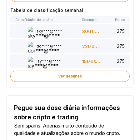
Tabela de classificação semanal
Classificação
Nome de usuário
Recompensas
Pontos
275
sky***@****
300
USDT
275
dor***@****
220
USDT
275
jay***@****
150
USDT
Ver detalhes
Pegue sua dose diária informações
sobre cripto e trading
Sem spams. Apenas muito conteúdo de
qualidade e atualizações sobre o mundo cripto.