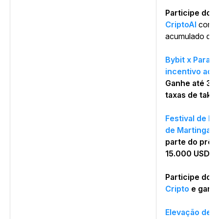
Participe do
D
CriptoAI
com u
acumulado de 
Bybit x Parad
incentivo ao 
Ganhe até 30
taxas de take
Festival de l
de Martingale
parte do prê
15.000 USDT.
Participe do
D
Cripto
e ganhe
Elevação de 