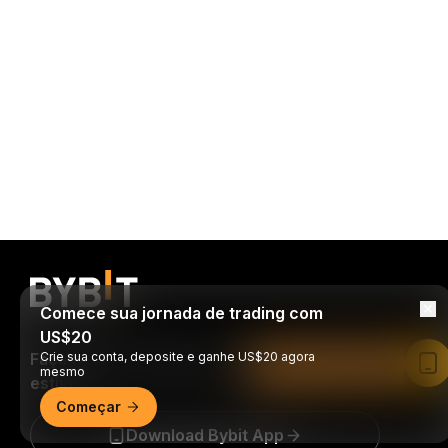
Comece sua jornada de trading com
US$20
Faça trades a qualquer momento, de onde
Crie sua conta, deposite e ganhe US$20 agora
Leia no app da Bybit
mesmo
estiver!
Começar
Download Bybit App