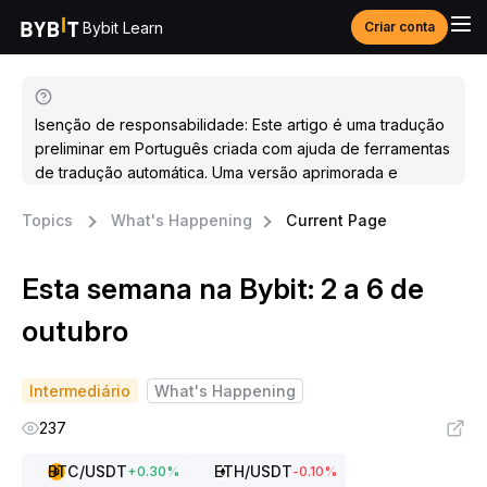
Bybit Learn
Criar conta
Isenção de responsabilidade: Este artigo é uma tradução
preliminar em Português criada com ajuda de ferramentas
de tradução automática. Uma versão aprimorada e
atualizada estará disponível em breve.
Topics
What's Happening
Current Page
Esta semana na Bybit: 2 a 6 de
outubro
Intermediário
What's Happening
237
BTC
/USDT
ETH
/USDT
+
0.30
%
-0.10
%