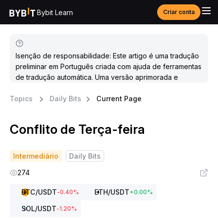
Bybit Learn
Criar conta
Isenção de responsabilidade: Este artigo é uma tradução
preliminar em Português criada com ajuda de ferramentas
de tradução automática. Uma versão aprimorada e
atualizada estará disponível em breve.
Topics
Daily Bits
Current Page
Conflito de Terça-feira
Intermediário
Daily Bits
274
BTC
/USDT
ETH
/USDT
-0.40
%
+
0.00
%
SOL
/USDT
-1.20
%