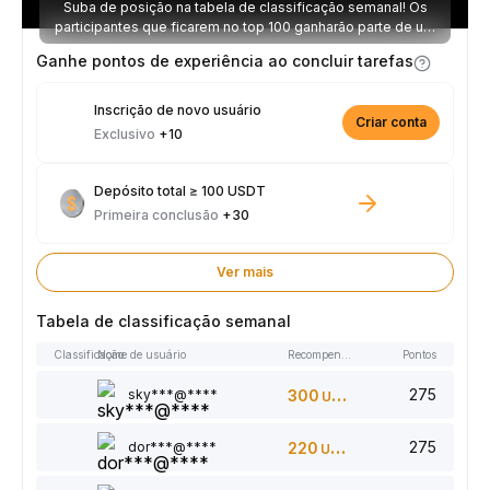
Suba de posição na tabela de classificação semanal! Os
participantes que ficarem no top 100 ganharão parte de um
prêmio de 2.500 USDT toda semana.
Ganhe pontos de experiência ao concluir tarefas
Inscrição de novo usuário
Criar conta
Exclusivo
+10
Depósito total ≥ 100 USDT
Primeira conclusão
+30
Ver mais
Tabela de classificação semanal
Classificação
Nome de usuário
Recompensas
Pontos
275
sky***@****
300
USDT
275
dor***@****
220
USDT