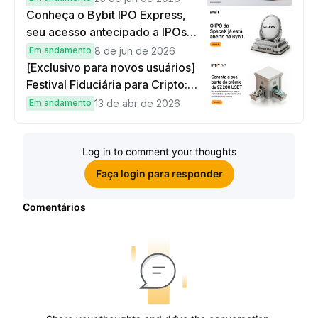
Conheça o Bybit IPO Express,
seu acesso antecipado a IPOs
globais
Em andamento
8 de jun de 2026
[Exclusivo para novos usuários]
Festival Fiduciária para Cripto:
complete tarefas simples e
Em andamento
13 de abr de 2026
ganhe sua parte de 97.200 USDT!
Log in to comment your thoughts
Faça login para responder
Comentários