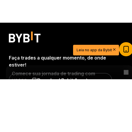
Comece sua jornada de trading com
US$20
Crie sua conta, deposite e ganhe US$20 agora
Leia no app da Bybit
mesmo
Faça trades a qualquer momento, de onde
Começar
estiver!
Download Bybit App
Resumo detalhado
Seja o primeiro a obter insights e análises críticas do
mundo cripto: inscreva-se agora na nossa
newsletter.
Todas as formas de investimentos
acarretam riscos, incluindo o risco de perder todo o
valor investido. Tais atividades podem não ser