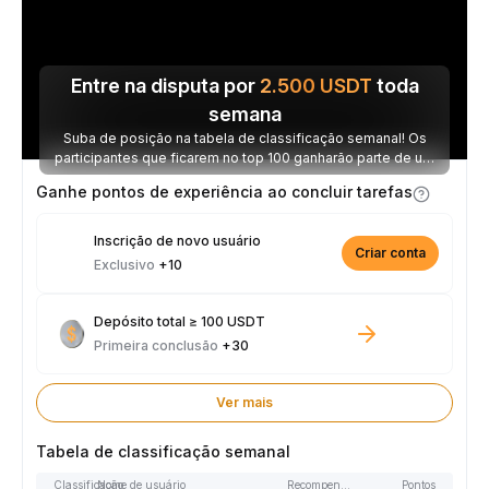
Entre na disputa por
2.500
USDT
toda
semana
Suba de posição na tabela de classificação semanal! Os
participantes que ficarem no top 100 ganharão parte de um
prêmio de 2.500 USDT toda semana.
Ganhe pontos de experiência ao concluir tarefas
Inscrição de novo usuário
Criar conta
Exclusivo
+10
Depósito total ≥ 100 USDT
Primeira conclusão
+30
Ver mais
Tabela de classificação semanal
Classificação
Nome de usuário
Recompensas
Pontos