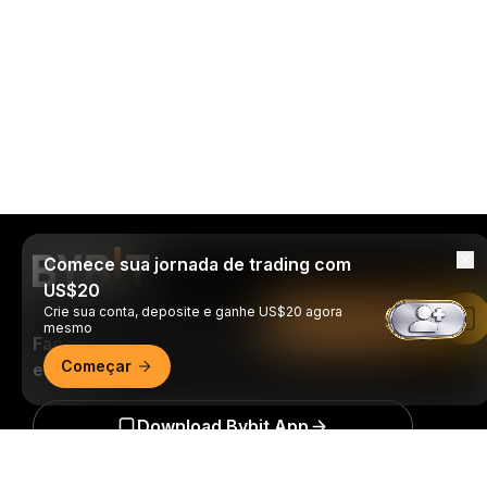
Comece sua jornada de trading com
US$20
Crie sua conta, deposite e ganhe US$20 agora
Leia no app da Bybit
mesmo
Faça trades a qualquer momento, de onde
Começar
estiver!
Download Bybit App
Resumo detalhado