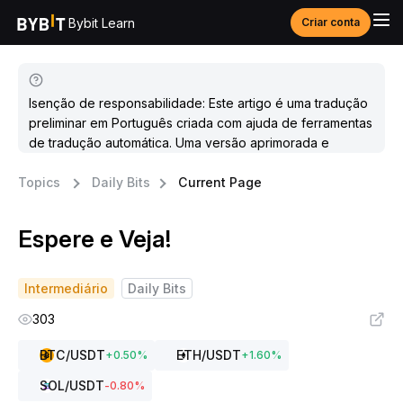
Bybit Learn
Criar conta
Isenção de responsabilidade: Este artigo é uma tradução
preliminar em Português criada com ajuda de ferramentas
de tradução automática. Uma versão aprimorada e
atualizada estará disponível em breve.
Topics
Daily Bits
Current Page
Espere e Veja!
Intermediário
Daily Bits
303
BTC
/USDT
ETH
/USDT
+
0.50
%
+
1.60
%
SOL
/USDT
-0.80
%