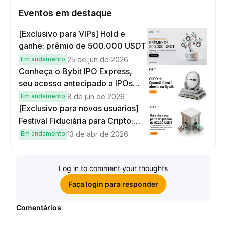
Eventos em destaque
[Exclusivo para VIPs] Hold e
ganhe: prêmio de 500.000 USDT
Em andamento
25 de jun de 2026
Conheça o Bybit IPO Express,
seu acesso antecipado a IPOs
globais
Em andamento
8 de jun de 2026
[Exclusivo para novos usuários]
Festival Fiduciária para Cripto:
complete tarefas simples e
Em andamento
13 de abr de 2026
ganhe sua parte de 97.200 USDT!
Log in to comment your thoughts
Faça login para responder
Comentários