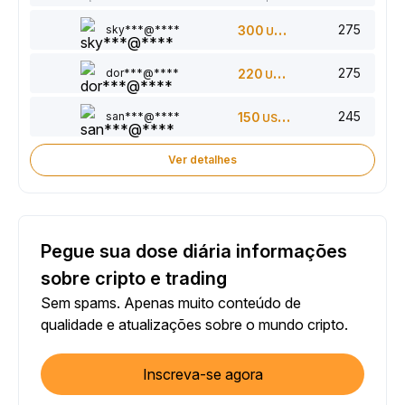
275
sky***@****
300
USDT
275
dor***@****
220
USDT
245
san***@****
150
USDT
Ver detalhes
Pegue sua dose diária informações
sobre cripto e trading
Sem spams. Apenas muito conteúdo de
qualidade e atualizações sobre o mundo cripto.
Inscreva-se agora