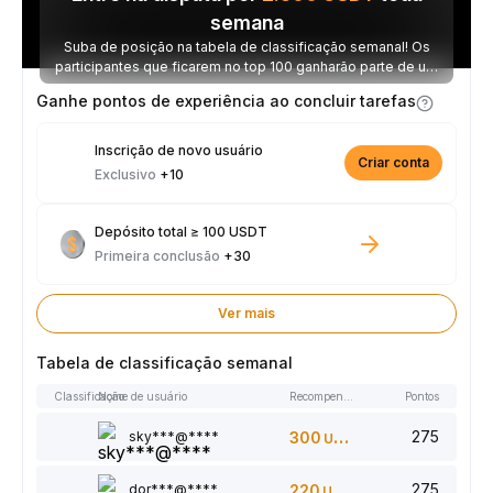
semana
Suba de posição na tabela de classificação semanal! Os
participantes que ficarem no top 100 ganharão parte de um
prêmio de 2.500 USDT toda semana.
Ganhe pontos de experiência ao concluir tarefas
Inscrição de novo usuário
Criar conta
Exclusivo
+10
Depósito total ≥ 100 USDT
Primeira conclusão
+30
Ver mais
Tabela de classificação semanal
Classificação
Nome de usuário
Recompensas
Pontos
275
sky***@****
300
USDT
275
dor***@****
220
USDT