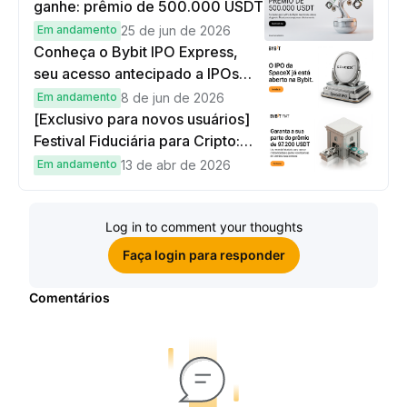
ganhe: prêmio de 500.000 USDT
Em andamento
25 de jun de 2026
Conheça o Bybit IPO Express,
seu acesso antecipado a IPOs
globais
Em andamento
8 de jun de 2026
[Exclusivo para novos usuários]
Festival Fiduciária para Cripto:
complete tarefas simples e
Em andamento
13 de abr de 2026
ganhe sua parte de 97.200 USDT!
Log in to comment your thoughts
Faça login para responder
Comentários