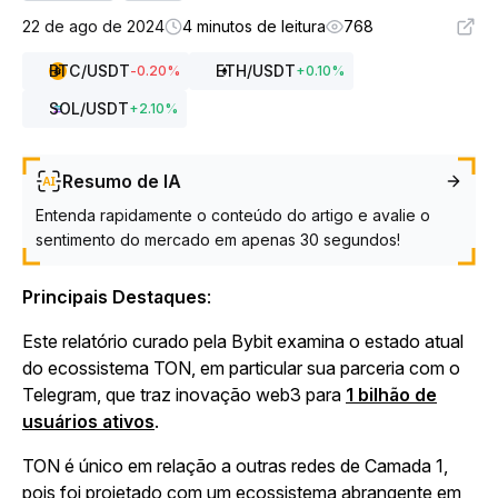
22 de ago de 2024
4 minutos de leitura
768
BTC
/USDT
ETH
/USDT
-0.20
%
+
0.10
%
SOL
/USDT
+
2.10
%
Resumo de IA
Entenda rapidamente o conteúdo do artigo e avalie o
sentimento do mercado em apenas 30 segundos!
Principais Destaques
:
Este relatório curado pela Bybit examina o estado atual
do ecossistema TON, em particular sua parceria com o
Telegram, que traz inovação web3 para
1 bilhão de
usuários ativos
.
TON é único em relação a outras redes de Camada 1,
pois foi projetado com um ecossistema abrangente em