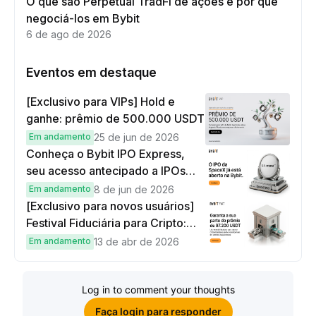
O que são Perpetual TradFi de ações e por que
negociá-los em Bybit
6 de ago de 2026
Eventos em destaque
[Exclusivo para VIPs] Hold e
ganhe: prêmio de 500.000 USDT
Em andamento
25 de jun de 2026
Conheça o Bybit IPO Express,
seu acesso antecipado a IPOs
globais
Em andamento
8 de jun de 2026
[Exclusivo para novos usuários]
Festival Fiduciária para Cripto:
complete tarefas simples e
Em andamento
13 de abr de 2026
ganhe sua parte de 97.200 USDT!
Log in to comment your thoughts
Faça login para responder