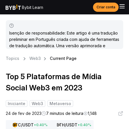
Bybit Learn
Criar conta
Isenção de responsabilidade: Este artigo é uma tradução
preliminar em Português criada com ajuda de ferramentas
de tradução automática. Uma versão aprimorada e
atualizada estará disponível em breve.
Topics
Web3
Current Page
Top 5 Plataformas de Mídia
Social Web3 em 2023
Iniciante
Web3
Metaverso
24 de fev de 2023
7 minutos de leitura
1,148
BTC
/USDT
ETH
/USDT
+
0.40
%
+
0.40
%