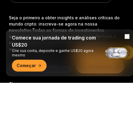
Seja o primeiro a obter insights e análises críticas do
mundo cripto: inscreva-se agora na nossa
newsletter.
Todas as formas de investimentos
acarretam riscos, incluindo o risco de perder todo o
Comece sua jornada de trading com
valor investido. Tais atividades podem não ser
US$20
adequadas para todos.
Crie sua conta, deposite e ganhe US$20 agora
Leia no app da Bybit
mesmo
Começar
Inscrição
Siga-nos
Resumo detalhado
© 2018-2026 Bybit.com. Todos os direitos reservados.