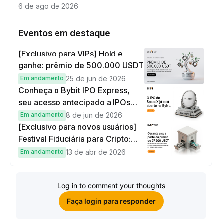
6 de ago de 2026
Eventos em destaque
[Exclusivo para VIPs] Hold e
ganhe: prêmio de 500.000 USDT
Em andamento
25 de jun de 2026
Conheça o Bybit IPO Express,
seu acesso antecipado a IPOs
globais
Em andamento
8 de jun de 2026
[Exclusivo para novos usuários]
Festival Fiduciária para Cripto:
complete tarefas simples e
Em andamento
13 de abr de 2026
ganhe sua parte de 97.200 USDT!
Log in to comment your thoughts
Faça login para responder