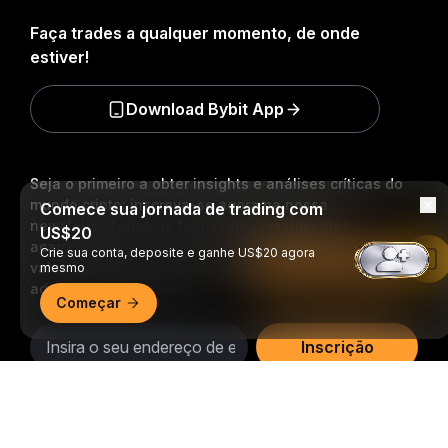
Faça trades a qualquer momento, de onde
estiver!
Download Bybit App
Seja o primeiro a obter insights e análises críticas do
mundo cripto: inscreva-se agora na nossa
Comece sua jornada de trading com
newsletter.
Todas as formas de investimentos
US$20
acarretam riscos, incluindo o risco de perder todo o
Crie sua conta, deposite e ganhe US$20 agora
Leia no app da Bybit
valor investido. Tais atividades podem não ser
mesmo
adequadas para todos.
Começar
Inscrição
Resumo detalhado
Siga-nos