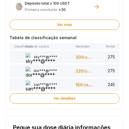
Depósito total ≥ 100 USDT
Primeira conclusão
+30
Ver mais
Tabela de classificação semanal
Classificação
Nome de usuário
Recompensas
Pontos
275
sky***@****
300
USDT
275
dor***@****
220
USDT
245
san***@****
150
USDT
Ver detalhes
Pegue sua dose diária informações