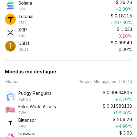
$
76.26
Solana
+2.00%
SOL
$
0.18115
Tutorial
+267.30%
TUT
$
1.033
XRP
-0.20%
XRP
$
0.99949
USD1
0.00%
USD1
Moedas em destaque
Moeda
Preço e Alteração em 24h (%)
$
0.00634805
Pudgy Penguins
+2.20%
PENGU
$
0.01988138
Fake World Assets
+98.80%
FWA
$
206.26
Bittensor
+4.90%
TAO
$
3.98
Uniswap