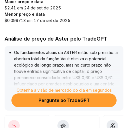
Maior preço e data
$2.41 em 24 de set de 2025
Menor preço e data
$0.099713 em 17 de set de 2025
Análise de preço de Aster pelo TradeGPT
Os fundamentos atuais da ASTER estão sob pressão: a
abertura total da função Vault otimiza o potencial
ecológico de longo prazo, mas no curto prazo não
houve entrada significativa de capital, o preço
permanece consolidado entre US$ 0,60 e US$ 0,61,
influenciado por grandes desbloqueios e um cenário
técnico fraco, com o momentum altista limitado
Obtenha a visão de mercado do dia em segundos
.
A pressão pelo lado da oferta e a efetividade do
Pergunte ao TradeGPT
suporte em US$ 0,58 exigem atenção redobrada; se
rompido, o risco de queda adicional aumenta
.
Diante da intensificação da concorrência do setor e da
pressão de custos transacionais na plataforma,
recomenda-se manter uma alocação cautelosa e