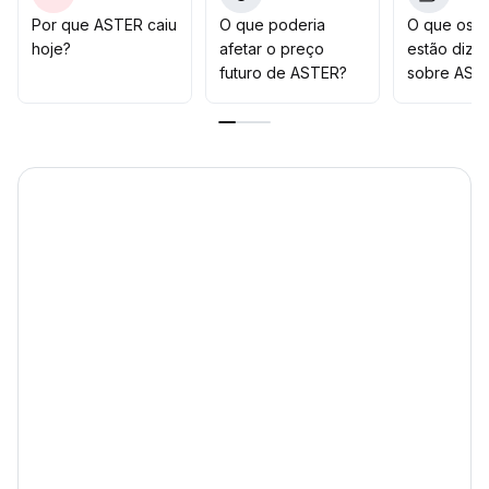
aguardar confirmação de volume acima de US$ 0,62
Por que ASTER caiu
O que poderia
O que os t
no gráfico diário antes de aumentar posições
.
hoje?
afetar o preço
estão dize
futuro de ASTER?
sobre AST