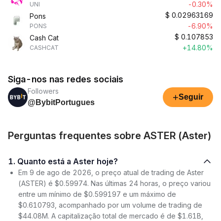
-0.30%
UNI
$
0.02963169
Pons
-6.90%
PONS
$
0.107853
Cash Cat
+14.80%
CASHCAT
Siga-nos nas redes sociais
Followers
+
Seguir
@BybitPortugues
Perguntas frequentes sobre ASTER (Aster)
1. Quanto está a Aster hoje?
Em 9 de ago de 2026, o preço atual de trading de Aster
(ASTER) é $0.59974. Nas últimas 24 horas, o preço variou
entre um mínimo de $0.599197 e um máximo de
$0.610793, acompanhado por um volume de trading de
$44.08M. A capitalização total de mercado é de $1.61B,