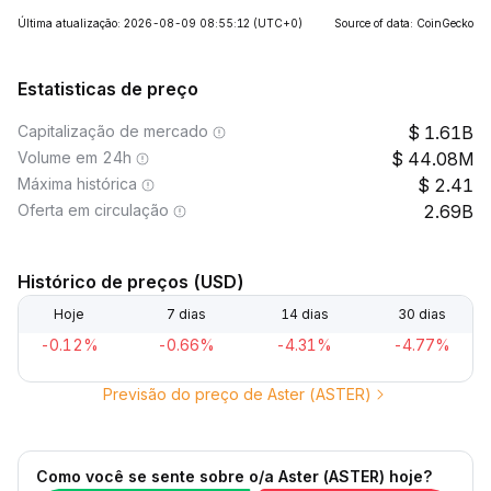
Última atualização: 2026-08-09 08:55:12
(UTC+0)
Source of data: CoinGecko
Estatisticas de preço
Capitalização de mercado
1.61B
Volume em 24h
44.08M
Máxima histórica
2.41
Oferta em circulação
2.69B
Histórico de preços (USD)
Hoje
7 dias
14 dias
30 dias
-0.12%
-0.66%
-4.31%
-4.77%
Previsão do preço de Aster (ASTER)
Como você se sente sobre o/a Aster (ASTER) hoje?