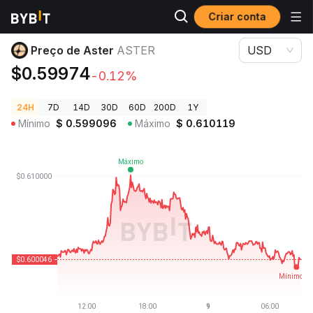
Criar conta
Preços de Criptomoedas
Preço de Aster ASTER
Preço de Aster
ASTER
USD
$0.59974
-0.12%
24H
7D
14D
30D
60D
200D
1Y
Mínimo
$
0.599096
Máximo
$
0.610119