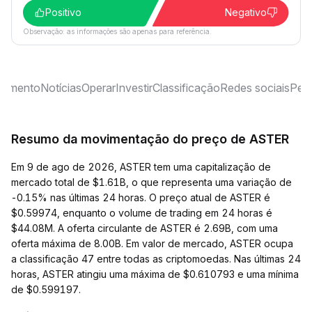
Positivo
Negativo
Observação: as informações são apenas para referência.
timento
Notícias
Operar
Investir
Classificação
Redes sociais
Perg
Resumo da movimentação do preço de ASTER
Em 9 de ago de 2026, ASTER tem uma capitalização de
mercado total de $1.61B, o que representa uma variação de
-0.15% nas últimas 24 horas. O preço atual de ASTER é
$0.59974, enquanto o volume de trading em 24 horas é
$44.08M. A oferta circulante de ASTER é 2.69B, com uma
oferta máxima de 8.00B. Em valor de mercado, ASTER ocupa
a classificação 47 entre todas as criptomoedas. Nas últimas 24
horas, ASTER atingiu uma máxima de $0.610793 e uma mínima
de $0.599197.