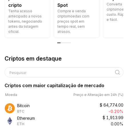
Converta
cripto
Spot
criptomoed
Tenha acesso
Compre e venda
custo. Rápid
antecipado a novos
criptomoedas com
e fácil.
tokens, negociando
preços spot em
antes da listagem
tempo real, sem
oficial.
atrasos.
Criptos em destaque
Pesquisar
Criptos com maior capitalização de mercado
Moeda
Preço e Alteração em 24h (%)
$
64,774.00
Bitcoin
-0.20%
BTC
$
1,913.99
Ethereum
0.00%
ETH