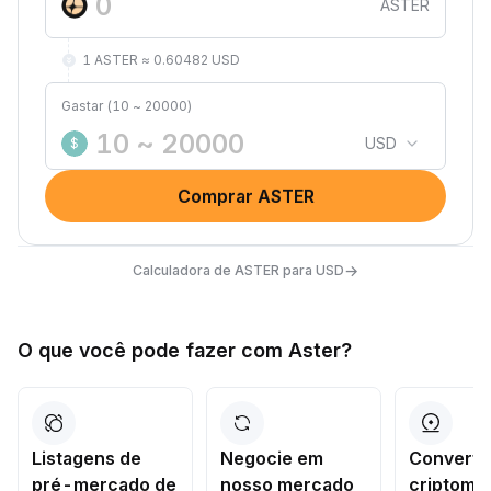
ASTER
1 ASTER ≈ 0.60482 USD
Gastar (10 ~ 20000)
USD
$
Comprar ASTER
→
Calculadora de ASTER para USD
O que você pode fazer com Aster?
Listagens de
Negocie em
Converta
pré-mercado de
nosso mercado
criptomo