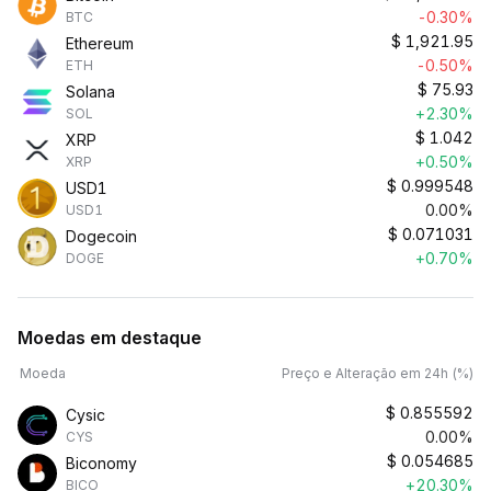
-0.30%
BTC
$
1,921.95
Ethereum
-0.50%
ETH
$
75.93
Solana
+2.30%
SOL
$
1.042
XRP
+0.50%
XRP
$
0.999548
USD1
0.00%
USD1
$
0.071031
Dogecoin
+0.70%
DOGE
Moedas em destaque
Moeda
Preço e Alteração em 24h (%)
$
0.855592
Cysic
0.00%
CYS
$
0.054685
Biconomy
+20.30%
BICO