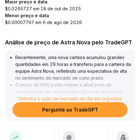
Maior preço e data
$0.0265727 em 18 de out de 2025
Menor preço e data
$0.00007797 em 6 de ago de 2026
Análise de preço de Astra Nova pelo TradeGPT
Recentemente, uma nova carteira acumulou grandes
quantidades em 29 horas e transferiu para a carteira da
equipe Astra Nova, refletindo uma expectativa de alta
no sentimento de mercado de curto prazo
.
O preço do RVV pode romper a atual zona de
concentração de negociações (faixa de referência:
0,082-0,088 USDT)
Obtenha a visão de mercado do dia em segundos
.
O movimento de retorno da equipe reforça o sinal de
Pergunte ao TradeGPT
suporte ao valor de longo prazo, as principais médias
móveis ainda apresentam arranjo altista, e ainda não há
sinal de quebra de tendência
.
Recomenda-se aos investidores acompanhar o
progresso do bloqueio da equipe e do ecossistema
.