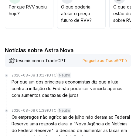
No curto prazo, pode-se considerar participar em
Por que RVV subiu
O que poderia
O que os t
rompimentos de faixa, enquanto, no longo prazo, o
hoje?
afetar o preço
estão dize
ideal é realizar entradas em lotes durante recuos,
futuro de RVV?
sobre RVV
atento ao risco de reversão após forte volume em
regiões de topo
.
Notícias sobre Astra Nova
Resumir com o TradeGPT
Pergunte ao TradeGPT
2026-08-08 13:17
(UTC)
Neutro
Por que um dos principais economistas diz que a luta
contra a inflação do Fed não pode ser vencida apenas
com aumentos das taxas de juros
2026-08-08 01:39
(UTC)
Neutro
Os empregos não agrícolas de julho não deram ao Federal
Reserve uma resposta clara; a "Nova Agência de Notícias
do Federal Reserve": a decisão de aumentar as taxas em