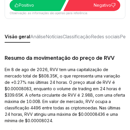
Positivo
Negativo
Observação: as informações são apenas para referência.
Visão geral
Análise
Notícias
Classificação
Redes sociais
Perg
Resumo da movimentação do preço de RVV
Em 8 de ago de 2026, RVV tem uma capitalização de
mercado total de $808.35K, o que representa uma variação
de +0.27% nas últimas 24 horas. O preço atual de RVV é
$0.00008083, enquanto o volume de trading em 24 horas é
$339.65K. A oferta circulante de RVV é 2.98B, com uma oferta
máxima de 10.00B. Em valor de mercado, RVV ocupa a
classificação 4496 entre todas as criptomoedas. Nas últimas
24 horas, RVV atingiu uma máxima de $0.00008436 e uma
mínima de $0.00008024.