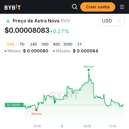
Criar conta
Preços de Criptomoedas
Preço de Astra Nova RVV
Preço de Astra Nova
RVV
USD
$0.00008083
+0.27%
24H
7D
14D
30D
60D
200D
1Y
Mínimo
$
0.000080
Máximo
$
0.000084