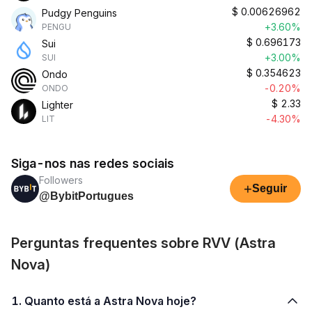
$
0.00626962
Pudgy Penguins
+3.60%
PENGU
$
0.696173
Sui
+3.00%
SUI
$
0.354623
Ondo
-0.20%
ONDO
$
2.33
Lighter
-4.30%
LIT
Siga-nos nas redes sociais
Followers
+
Seguir
@BybitPortugues
Perguntas frequentes sobre RVV (Astra
Nova)
1. Quanto está a Astra Nova hoje?