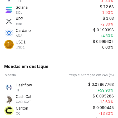
-0.40%
ETH
$
72.68
Solana
-1.90%
SOL
$
1.03
XRP
-2.30%
XRP
$
0.199398
Cardano
+4.30%
ADA
$
0.999602
USD1
0.00%
USD1
Moedas em destaque
Moeda
Preço e Alteração em 24h (%)
$
0.02967763
Hashflow
+59.90%
HFT
$
0.095286
Cash Cat
-13.60%
CASHCAT
$
0.090445
Canton
-13.30%
CC