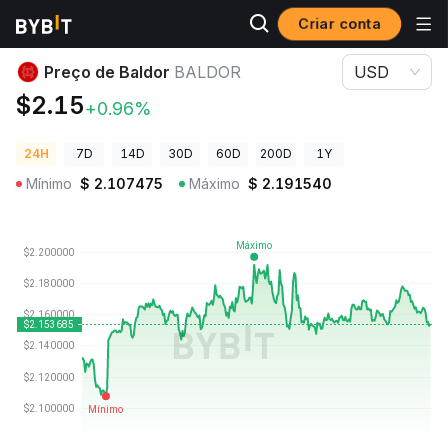
Criar conta
Preços de Criptomoedas
Preço de Baldor BALDOR
Preço de Baldor
BALDOR
USD
$2.15
+0.96%
24H
7D
14D
30D
60D
200D
1Y
Mínimo
$
2.107475
Máximo
$
2.191540