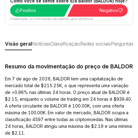
Como você se sente sobre o/a Baldor (BALDOR) hoje?
Positivo
Negativo
Observação: as informações são apenas para referência.
Visão geral
Notícias
Classificação
Redes sociais
Perguntas f
Resumo da movimentação do preço de BALDOR
Em 7 de ago de 2026, BALDOR tem uma capitalização de
mercado total de $215.25K, o que representa uma variação
de +0.96% nas últimas 24 horas. O preço atual de BALDOR é
$2.15, enquanto o volume de trading em 24 horas é $939.40.
A oferta circulante de BALDOR é 100.00K, com uma oferta
máxima de 100.00K. Em valor de mercado, BALDOR ocupa a
classificação 4597 entre todas as criptomoedas. Nas últimas
24 horas, BALDOR atingiu uma máxima de $2.19 e uma mínima
de $2.11.