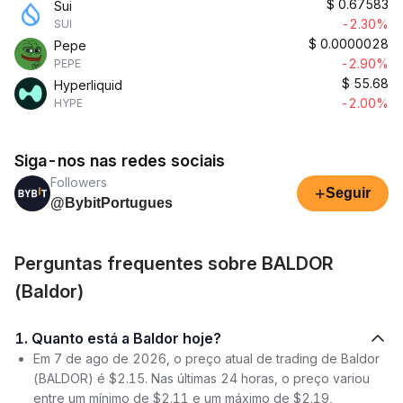
$
0.67583
Sui
-2.30%
SUI
$
0.0000028
Pepe
-2.90%
PEPE
$
55.68
Hyperliquid
-2.00%
HYPE
Siga-nos nas redes sociais
Followers
+
Seguir
@BybitPortugues
Perguntas frequentes sobre BALDOR
(Baldor)
1. Quanto está a Baldor hoje?
Em 7 de ago de 2026, o preço atual de trading de Baldor
(BALDOR) é $2.15. Nas últimas 24 horas, o preço variou
entre um mínimo de $2.11 e um máximo de $2.19,