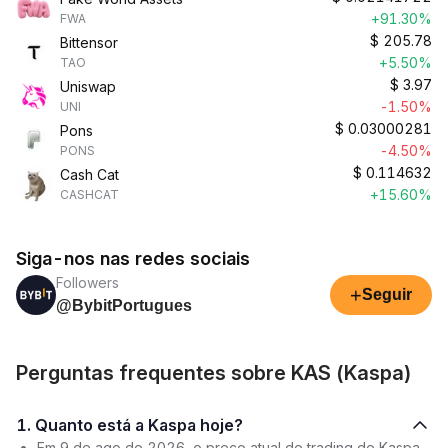
+91.30%
FWA
$
205.78
Bittensor
+5.50%
TAO
$
3.97
Uniswap
-1.50%
UNI
$
0.03000281
Pons
-4.50%
PONS
$
0.114632
Cash Cat
+15.60%
CASHCAT
Siga-nos nas redes sociais
Followers
+
Seguir
@BybitPortugues
Perguntas frequentes sobre KAS (Kaspa)
1. Quanto está a Kaspa hoje?
Em 9 de ago de 2026, o preço atual de trading de Kaspa