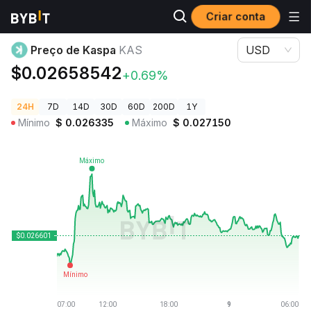
Criar conta
Preços de Criptomoedas
Preço de Kaspa KAS
Preço de Kaspa
KAS
USD
$0.02658542
+0.69%
24H
7D
14D
30D
60D
200D
1Y
Mínimo
$
0.026335
Máximo
$
0.027150