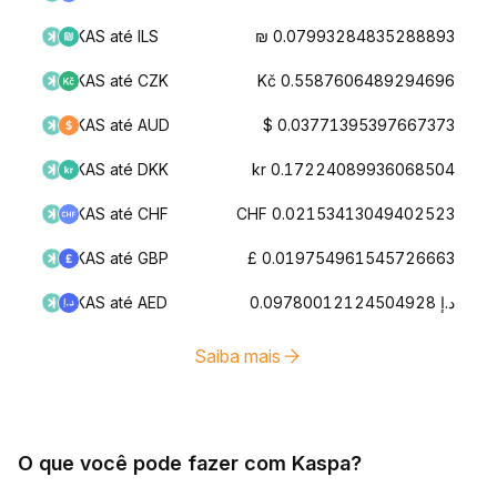
KAS até ILS
₪ 0.07993284835288893
KAS até CZK
Kč 0.5587606489294696
KAS até AUD
$ 0.03771395397667373
KAS até DKK
kr 0.17224089936068504
KAS até CHF
CHF 0.02153413049402523
KAS até GBP
£ 0.019754961545726663
KAS até AED
د.إ 0.09780012124504928
Saiba mais
O que você pode fazer com Kaspa?