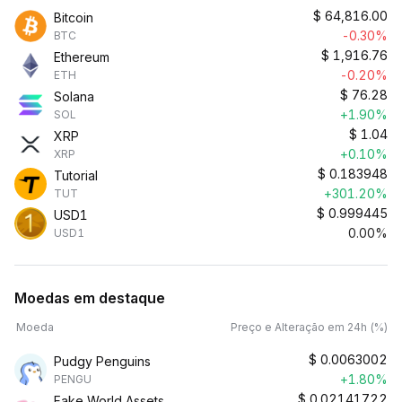
$
64,816.00
Bitcoin
-0.30%
BTC
$
1,916.76
Ethereum
-0.20%
ETH
$
76.28
Solana
+1.90%
SOL
$
1.04
XRP
+0.10%
XRP
$
0.183948
Tutorial
+301.20%
TUT
$
0.999445
USD1
0.00%
USD1
Moedas em destaque
Moeda
Preço e Alteração em 24h (%)
$
0.0063002
Pudgy Penguins
+1.80%
PENGU
$
0.02141722
Fake World Assets