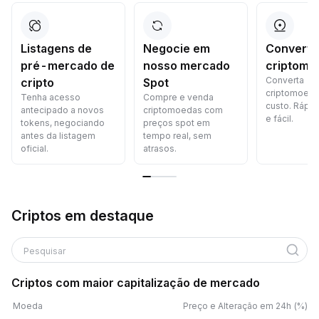
Listagens de
Negocie em
Converta
pré-mercado de
nosso mercado
criptomo
Converta
cripto
Spot
criptomoed
Tenha acesso
Compre e venda
custo. Rápid
antecipado a novos
criptomoedas com
e fácil.
tokens, negociando
preços spot em
antes da listagem
tempo real, sem
oficial.
atrasos.
Criptos em destaque
Pesquisar
Criptos com maior capitalização de mercado
Moeda
Preço e Alteração em 24h (%)