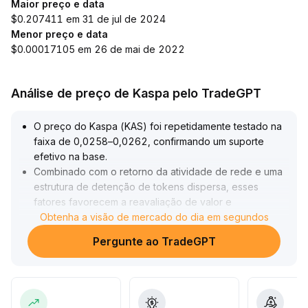
Maior preço e data
$0.207411 em 31 de jul de 2024
Menor preço e data
$0.00017105 em 26 de mai de 2022
Análise de preço de Kaspa pelo TradeGPT
O preço do Kaspa (KAS) foi repetidamente testado na
faixa de 0,0258–0,0262, confirmando um suporte
efetivo na base
.
Combinado com o retorno da atividade de rede e uma
estrutura de detenção de tokens dispersa, esses
fatores favorecem a reavaliação de valor e
posicionamento em níveis baixos
Obtenha a visão de mercado do dia em segundos
.
No curto prazo, o Kaspa se beneficia do aquecimento
Pergunte ao TradeGPT
da preferência geral por risco e do influxo de capital
motivado por sentimentos de mercado, aumentando o
potencial de recuperação
.
Recomenda-se a alocação gradual na faixa
mencionada, com stop-loss de acordo com a