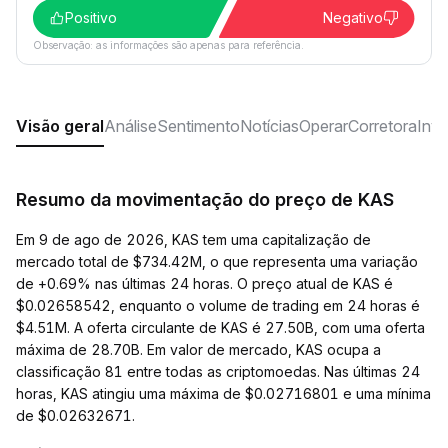
Positivo
Negativo
Observação: as informações são apenas para referência.
Visão geral
Análise
Sentimento
Notícias
Operar
Corretora
Inve
Resumo da movimentação do preço de KAS
Em 9 de ago de 2026, KAS tem uma capitalização de
mercado total de $734.42M, o que representa uma variação
de +0.69% nas últimas 24 horas. O preço atual de KAS é
$0.02658542, enquanto o volume de trading em 24 horas é
$4.51M. A oferta circulante de KAS é 27.50B, com uma oferta
máxima de 28.70B. Em valor de mercado, KAS ocupa a
classificação 81 entre todas as criptomoedas. Nas últimas 24
horas, KAS atingiu uma máxima de $0.02716801 e uma mínima
de $0.02632671.