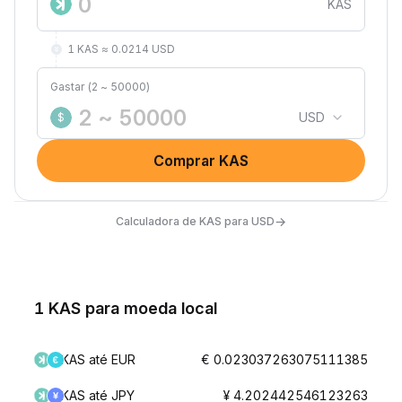
KAS
1 KAS ≈ 0.0214 USD
Gastar (2 ~ 50000)
USD
$
Comprar KAS
→
Calculadora de KAS para USD
1 KAS para moeda local
KAS até EUR
€ 0.023037263075111385
KAS até JPY
¥ 4.202442546123263