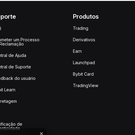
porte
Produtos
Q
Trading
meter um Processo
Derivativos
 Reclamação
Earn
tral de Ajuda
Launchpad
tral de Suporte
Bybit Card
dback do usuário
TradingView
it Learn
rretagem
ificação de
enticidade