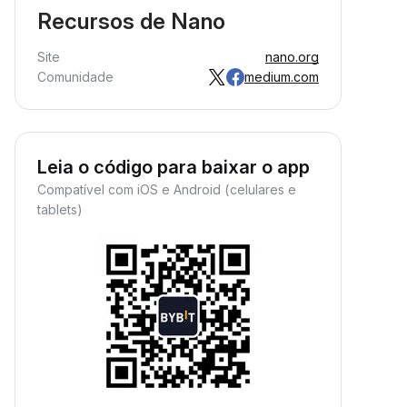
Recursos de Nano
Site
nano.org
Comunidade
medium.com
Leia o código para baixar o app
Compatível com iOS e Android (celulares e
tablets)
Renda passiva em cripto
aranta sua renda passiva em
ripto. Basta depositar e ver seu
atrimônio crescer.