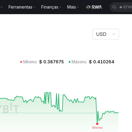
🔥
ETH
Ferramentas
Finanças
Mais
🔥
SPC
USD
Mínimo
$
0.387675
Máximo
$
0.410264