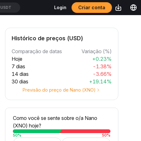
/USDT
Criar conta
Login
XUSDT
Histórico de preços (USD)
Comparação de datas
Variação (%)
Hoje
+0.23%
7 dias
-1.38%
14 dias
-3.66%
30 dias
+19.14%
Previsão do preço de Nano (XNO)
Como você se sente sobre o/a Nano
(XNO) hoje?
50
%
50
%