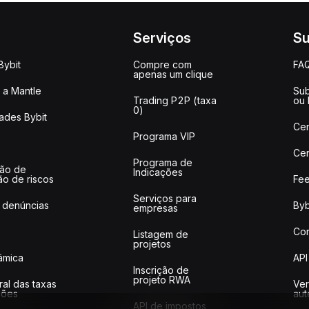
Serviços
Su
Bybit
Compre com
FA
apenas um clique
a Mantle
Sub
Trading P2P (taxa
ou
0)
ades Bybit
Cen
Programa VIP
Cen
Programa de
ção de
Indicações
ão de riscos
Fee
Serviços para
 denúncias
Byb
empresas
Co
Listagem de
projetos
lâmica
API
Inscrição de
projeto RWA
ral das taxas
Ver
ções
aut
API de impostos