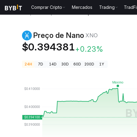
Comprar Cripto
Mercados
Trading
TradFi
Preços de Criptomoedas
Preço de Nano XNO
Preço de Nano
XNO
$0.394381
+0.23%
24H
7D
14D
30D
60D
200D
1Y