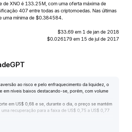
nte de XNO é 133.25M, com uma oferta máxima de
ficação 407 entre todas as criptomoedas. Nas últimas
 e uma mínima de $0.384584.
$33.69 em 1 de jan de 2018
$0.026179 em 15 de jul de 2017
radeGPT
aversão ao risco e pelo enfraquecimento da liquidez, o
te em níveis baixos destacando-se, porém, com volume
orte em US$ 0,68 e se, durante o dia, o preço se mantém
, uma recuperação para a faixa de US$ 0,75 a US$ 0,77
monitorar de perto os riscos macroeconômicos e as
ara aumentar a exposição apenas após confirmação de