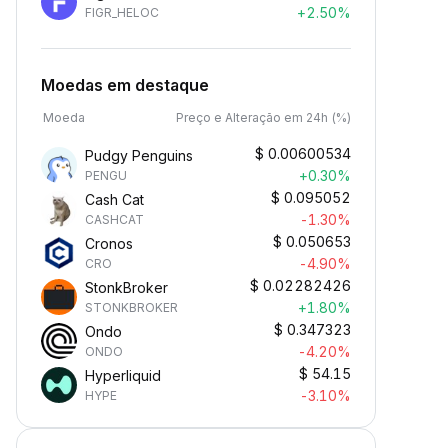
+2.50%
FIGR_HELOC
Moedas em destaque
Moeda
Preço e Alteração em 24h (%)
$
0.00600534
Pudgy Penguins
+0.30%
PENGU
$
0.095052
Cash Cat
-1.30%
CASHCAT
$
0.050653
Cronos
-4.90%
CRO
$
0.02282426
StonkBroker
+1.80%
STONKBROKER
$
0.347323
Ondo
-4.20%
ONDO
$
54.15
Hyperliquid
-3.10%
HYPE