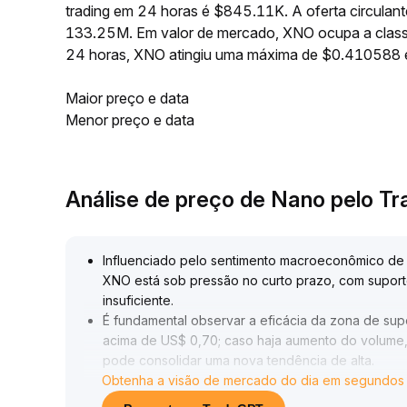
trading em 24 horas é $845.11K. A oferta circula
133.25M. Em valor de mercado, XNO ocupa a classi
24 horas, XNO atingiu uma máxima de $0.410588
Maior preço e data
Menor preço e data
Análise de preço de Nano pelo T
Influenciado pelo sentimento macroeconômico de 
XNO está sob pressão no curto prazo, com supor
insuficiente
.
É fundamental observar a eficácia da zona de sup
acima de US$ 0,70; caso haja aumento do volume
pode consolidar uma nova tendência de alta
.
Obtenha a visão de mercado do dia em segundos
Recomenda-se controlar as posições por etapas, 
mudanças de fluxo de capital, tendo paciência p