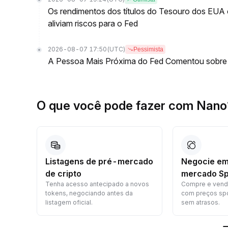
Os rendimentos dos títulos do Tesouro dos EU
aliviam riscos para o Fed
2026-08-07 17:50
(UTC)
Pessimista
A Pessoa Mais Próxima do Fed Comentou sobre
O que você pode fazer com Nano
to
Listagens de pré-mercado
Negocie em
de cripto
mercado Sp
seu
Tenha acesso antecipado a novos
Compre e vend
tokens, negociando antes da
com preços spo
listagem oficial.
sem atrasos.