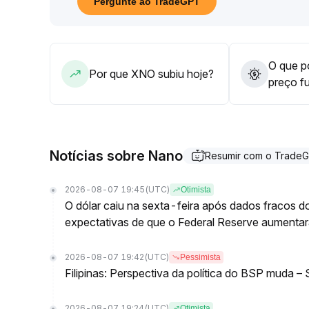
Pergunte ao TradeGPT
sinais
.
O que po
Por que XNO subiu hoje?
preço f
Notícias sobre Nano
Resumir com o Trade
2026-08-07 19:45
(UTC)
Otimista
O dólar caiu na sexta-feira após dados fracos 
expectativas de que o Federal Reserve aumentará
2026-08-07 19:42
(UTC)
Pessimista
Filipinas: Perspectiva da política do BSP muda –
2026-08-07 19:24
(UTC)
Otimista