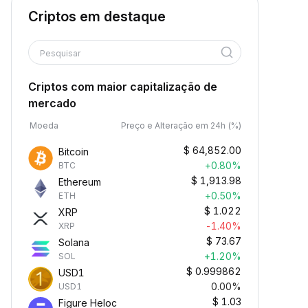
Criptos em destaque
Pesquisar
Criptos com maior capitalização de
mercado
Moeda
Preço e Alteração em 24h (%)
$
64,852.00
Bitcoin
+0.80%
BTC
$
1,913.98
Ethereum
+0.50%
ETH
$
1.022
XRP
-1.40%
XRP
$
73.67
Solana
+1.20%
SOL
$
0.999862
USD1
0.00%
USD1
$
1.03
Figure Heloc