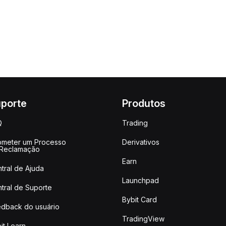
porte
Produtos
Q
Trading
meter um Processo
Derivativos
 Reclamação
Earn
tral de Ajuda
Launchpad
tral de Suporte
Bybit Card
dback do usuário
TradingView
it Learn