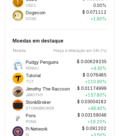
0.00%
USD1
$
0.071112
Dogecoin
+1.80%
DOGE
Moedas em destaque
Moeda
Preço e Alteração em 24h (%)
$
0.00629235
Pudgy Penguins
+4.30%
PENGU
$
0.076485
Tutorial
+110.90%
TUT
$
0.01174999
Jimothy The Raccoon
+157.80%
JIMOTHY
$
0.03004182
StonkBroker
+49.40%
STONKBROKER
$
0.03159046
Pons
+19.20%
PONS
$
0.091202
Pi Network
+3.50%
PI