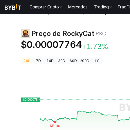
Comprar Cripto
Mercados
Trading
TradFi
Preços de Criptomoedas
Preço de RockyCat RKC
Preço de RockyCat
RKC
$0.00007764
+1.73%
24H
7D
14D
30D
60D
200D
1Y