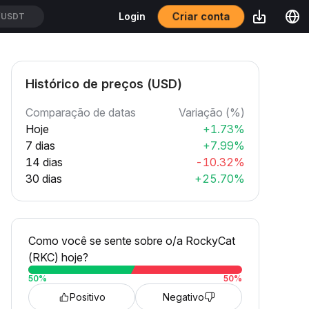
Criar conta
Login
/USDT
Histórico de preços (USD)
Comparação de datas
Variação (%)
Hoje
+1.73%
7 dias
+7.99%
14 dias
-10.32%
30 dias
+25.70%
Como você se sente sobre o/a RockyCat
(RKC) hoje?
50
%
50
%
Positivo
Negativo