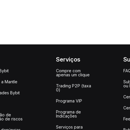
Serviços
Su
Bybit
Compre com
FA
apenas um clique
a Mantle
Sub
Trading P2P (taxa
ou
0)
ades Bybit
Cen
Programa VIP
Cen
Programa de
ção de
Indicações
ão de riscos
Fee
Serviços para
 denúncias
Byb