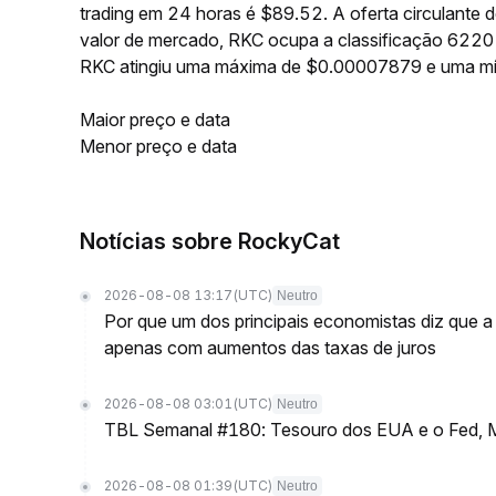
trading em 24 horas é $89.52. A oferta circulante
valor de mercado, RKC ocupa a classificação 6220 
RKC atingiu uma máxima de $0.00007879 e uma m
Maior preço e data
Menor preço e data
Notícias sobre RockyCat
2026-08-08 13:17
(UTC)
Neutro
Por que um dos principais economistas diz que a 
apenas com aumentos das taxas de juros
2026-08-08 03:01
(UTC)
Neutro
TBL Semanal #180: Tesouro dos EUA e o Fed, M
2026-08-08 01:39
(UTC)
Neutro