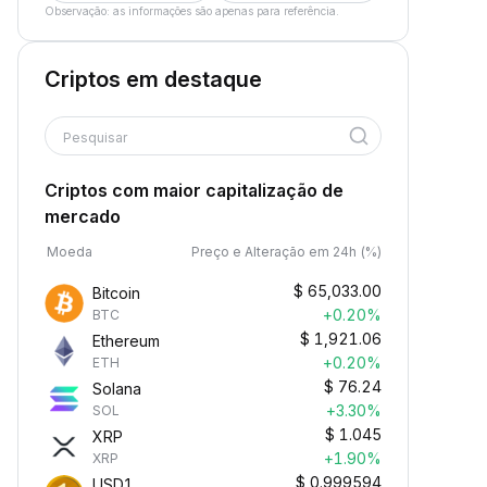
Observação: as informações são apenas para referência.
Criptos em destaque
Pesquisar
Criptos com maior capitalização de
mercado
Moeda
Preço e Alteração em 24h (%)
$
65,033.00
Bitcoin
+0.20%
BTC
$
1,921.06
Ethereum
+0.20%
ETH
$
76.24
Solana
+3.30%
SOL
$
1.045
XRP
+1.90%
XRP
$
0.999594
USD1