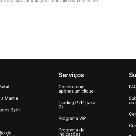
do. Para mais informações, consulte os Termos de
Serviços
Su
Bybit
Compre com
FA
apenas um clique
a Mantle
Sub
Trading P2P (taxa
ou
0)
ades Bybit
Cen
Programa VIP
Cen
Programa de
ção de
Indicações