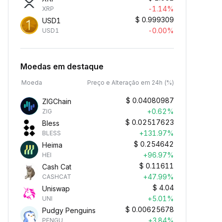
-1.14%
XRP
$
0.999309
USD1
-0.00%
USD1
Moedas em destaque
Moeda
Preço e Alteração em 24h (%)
$
0.04080987
ZIGChain
+0.62%
ZIG
$
0.02517623
Bless
+131.97%
BLESS
$
0.254642
Heima
+96.97%
HEI
$
0.11611
Cash Cat
+47.99%
CASHCAT
$
4.04
Uniswap
+5.01%
UNI
$
0.00625678
Pudgy Penguins
+3.84%
PENGU