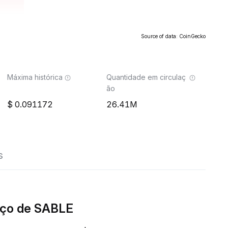
Source of data: CoinGecko
Máxima histórica
Quantidade em circulaç
ão
0.091172
26.41M
s
eço de SABLE