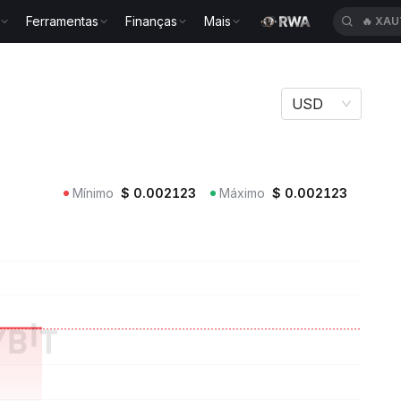
Ferramentas
Finanças
Mais
🔥
HEI
USD
Mínimo
$
0.002123
Máximo
$
0.002123