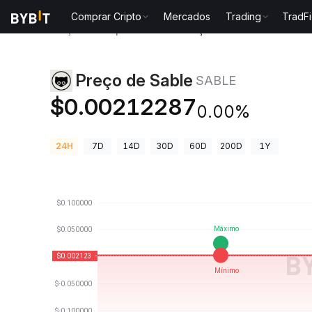
Comprar Cripto
Mercados
Trading
TradFi
Preços de Criptomoedas
Preço de Sable SABLE
Preço de Sable
SABLE
$0.00212287
0.00%
24H
7D
14D
30D
60D
200D
1Y