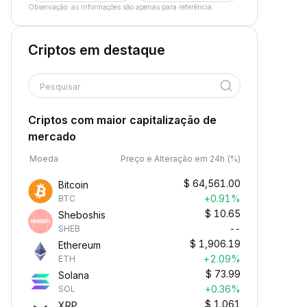
Observação: as informações são apenas para referência.
Criptos em destaque
Pesquisar
Criptos com maior capitalização de
mercado
Moeda
Preço e Alteração em 24h (%)
$
64,561.00
Bitcoin
+0.91%
BTC
$
10.65
Sheboshis
--
SHEB
$
1,906.19
Ethereum
+2.09%
ETH
$
73.99
Solana
+0.36%
SOL
$
1.061
XRP