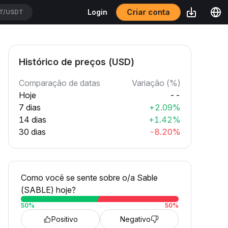
Criar conta
Login
USDT
Histórico de preços (USD)
Comparação de datas
Variação (%)
Hoje
--
7 dias
+2.09%
14 dias
+1.42%
30 dias
-8.20%
Como você se sente sobre o/a Sable
(SABLE) hoje?
50
%
50
%
Positivo
Negativo