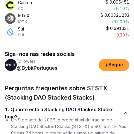
$
0.096451
Canton
+6.10%
CC
$
0.00321233
IoTeX
+37.00%
IOTX
$
0.691331
Sui
-0.30%
SUI
Siga-nos nas redes sociais
Followers
+
Seguir
@BybitPortugues
Perguntas frequentes sobre STSTX
(Stacking DAO Stacked Stacks)
1. Quanto está a Stacking DAO Stacked Stacks
hoje?
Em 9 de ago de 2026, o preço atual de trading de
Stacking DAO Stacked Stacks (STSTX) é $0.155113. Nas
últimas 24 horas, o preço variou entre um mínimo de