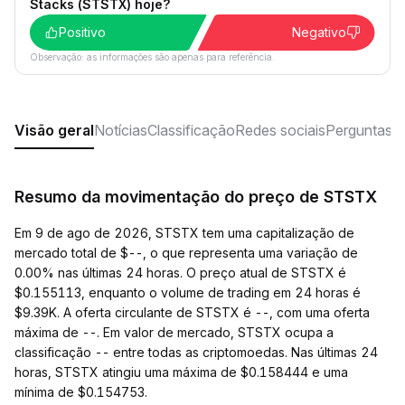
Stacks (STSTX) hoje?
Positivo
Negativo
Observação: as informações são apenas para referência.
Visão geral
Notícias
Classificação
Redes sociais
Perguntas f
Resumo da movimentação do preço de STSTX
Em 9 de ago de 2026, STSTX tem uma capitalização de
mercado total de $--, o que representa uma variação de
0.00% nas últimas 24 horas. O preço atual de STSTX é
$0.155113, enquanto o volume de trading em 24 horas é
$9.39K. A oferta circulante de STSTX é --, com uma oferta
máxima de --. Em valor de mercado, STSTX ocupa a
classificação -- entre todas as criptomoedas. Nas últimas 24
horas, STSTX atingiu uma máxima de $0.158444 e uma
mínima de $0.154753.