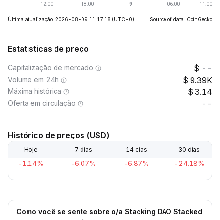
Última atualização: 2026-08-09 11:17:18
(UTC+0)
Source of data: CoinGecko
Estatisticas de preço
Capitalização de mercado
--
Volume em 24h
9.39K
Máxima histórica
3.14
Oferta em circulação
--
Histórico de preços (USD)
Hoje
7 dias
14 dias
30 dias
-1.14%
-6.07%
-6.87%
-24.18%
Como você se sente sobre o/a Stacking DAO Stacked