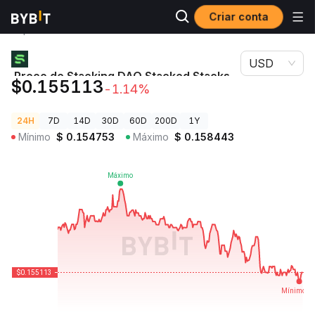
Criar conta
Preços de
Preço de Stacking DAO Stacked Stacks
Criptomoedas
STSTX
USD
Preço de Stacking DAO Stacked Stacks
$0.155113
-1.14%
STSTX
24H
7D
14D
30D
60D
200D
1Y
Mínimo
$
0.154753
Máximo
$
0.158443