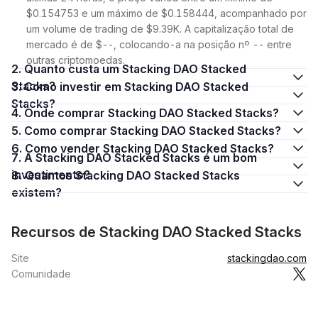
$0.154753 e um máximo de $0.158444, acompanhado por
um volume de trading de $9.39K. A capitalização total de
mercado é de $--, colocando-a na posição nº -- entre
outras criptomoedas.
2. Quanto custa um Stacking DAO Stacked
Stacks?
3. Como investir em Stacking DAO Stacked
Stacks?
4. Onde comprar Stacking DAO Stacked Stacks?
5. Como comprar Stacking DAO Stacked Stacks?
6. Como vender Stacking DAO Stacked Stacks?
7. A Stacking DAO Stacked Stacks é um bom
investimento?
8. Quantos Stacking DAO Stacked Stacks
existem?
Recursos de Stacking DAO Stacked Stacks
Site
stackingdao.com
Comunidade