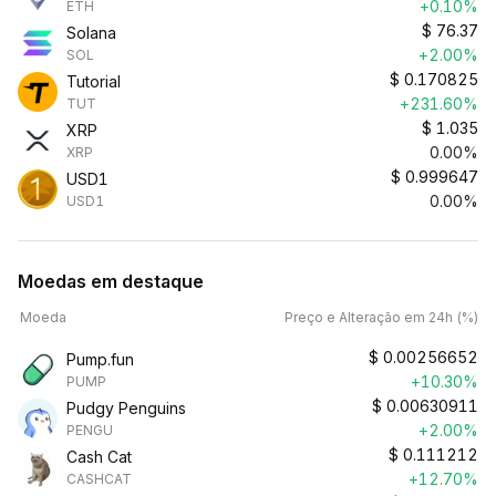
+0.10%
ETH
$
76.37
Solana
+2.00%
SOL
$
0.170825
Tutorial
+231.60%
TUT
$
1.035
XRP
0.00%
XRP
$
0.999647
USD1
0.00%
USD1
Moedas em destaque
Moeda
Preço e Alteração em 24h (%)
$
0.00256652
Pump.fun
+10.30%
PUMP
$
0.00630911
Pudgy Penguins
+2.00%
PENGU
$
0.111212
Cash Cat
+12.70%
CASHCAT