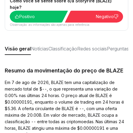
Como você se sente sobre o/a StoryFire (BLAZE)
hoje?
Positivo
Negativo
Observação: as informações são apenas para referência.
Visão geral
Notícias
Classificação
Redes sociais
Perguntas f
Resumo da movimentação do preço de BLAZE
Em 7 de ago de 2026, BLAZE tem uma capitalização de
mercado total de $--, o que representa uma variação de
0.00% nas últimas 24 horas. O preço atual de BLAZE é
$0.00000191, enquanto o volume de trading em 24 horas é
$5.36. A oferta circulante de BLAZE é --, com uma oferta
máxima de 20.00B. Em valor de mercado, BLAZE ocupa a
classificação -- entre todas as criptomoedas. Nas últimas 24
horas, BLAZE atingiu uma máxima de $0.00000191 e uma