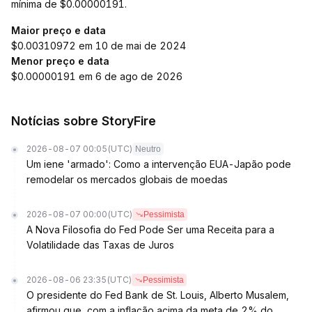
mínima de $0.00000191.
Maior preço e data
$0.00310972 em 10 de mai de 2024
Menor preço e data
$0.00000191 em 6 de ago de 2026
Notícias sobre StoryFire
2026-08-07 00:05
(UTC)
Neutro
Um iene 'armado': Como a intervenção EUA-Japão pode
remodelar os mercados globais de moedas
2026-08-07 00:00
(UTC)
Pessimista
A Nova Filosofia do Fed Pode Ser uma Receita para a
Volatilidade das Taxas de Juros
2026-08-06 23:35
(UTC)
Pessimista
O presidente do Fed Bank de St. Louis, Alberto Musalem,
afirmou que, com a inflação acima da meta de 2% do