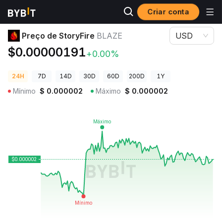
Criar conta
Preços de Criptomoedas
Preço de StoryFire BLAZE
Preço de StoryFire
BLAZE
USD
$0.00000191
+0.00%
24H
7D
14D
30D
60D
200D
1Y
Mínimo
$
0.000002
Máximo
$
0.000002