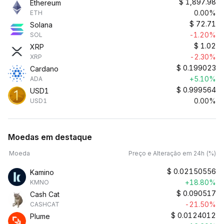
$
1,897.98
Ethereum
0.00%
ETH
$
72.71
Solana
-1.20%
SOL
$
1.02
XRP
-2.30%
XRP
$
0.199023
Cardano
+5.10%
ADA
$
0.999564
USD1
0.00%
USD1
Moedas em destaque
Moeda
Preço e Alteração em 24h (%)
$
0.02150556
Kamino
+18.80%
KMNO
$
0.090517
Cash Cat
-21.50%
CASHCAT
$
0.0124012
Plume