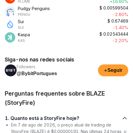
+16.60%
PLUME
$
0.00599504
Pudgy Penguins
-2.80%
PENGU
$
0.67469
Sui
-1.40%
SUI
$
0.02543444
Kaspa
-2.20%
KAS
Siga-nos nas redes sociais
Followers
+
Seguir
@BybitPortugues
Perguntas frequentes sobre BLAZE
(StoryFire)
1. Quanto está a StoryFire hoje?
Em 7 de ago de 2026, o preço atual de trading de
StoryFire (BLAZE) é $0.00000191. Nas últimas 24 horas, o