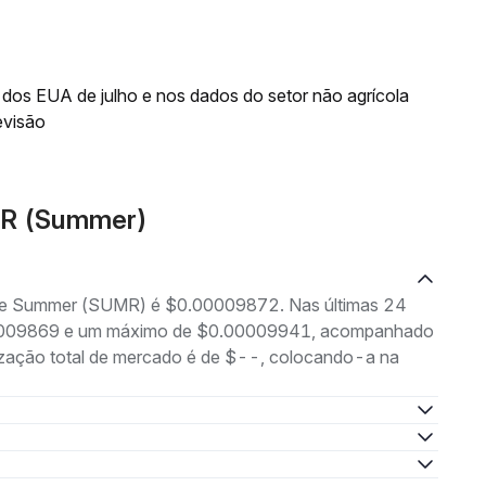
os EUA de julho e nos dados do setor não agrícola
evisão
MR (Summer)
g de Summer (SUMR) é $0.00009872. Nas últimas 24
.00009869 e um máximo de $0.00009941, acompanhado
lização total de mercado é de $--, colocando-a na