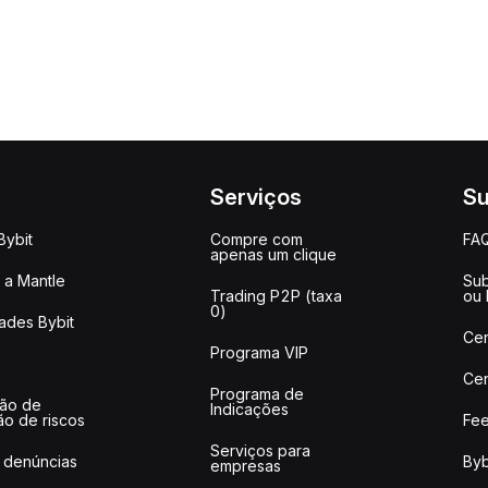
Serviços
Su
Bybit
Compre com
FA
apenas um clique
a Mantle
Sub
Trading P2P (taxa
ou
0)
ades Bybit
Cen
Programa VIP
Cen
Programa de
ção de
Indicações
ão de riscos
Fee
Serviços para
 denúncias
Byb
empresas