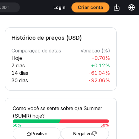
Criar conta
Login
USDT
Histórico de preços (USD)
Comparação de datas
Variação (%)
Hoje
-0.70%
7 dias
+0.12%
14 dias
-61.04%
30 dias
-92.06%
Como você se sente sobre o/a Summer
(SUMR) hoje?
50
%
50
%
Positivo
Negativo