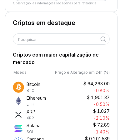
Observação: as informações são apenas para referência.
Criptos em destaque
Pesquisar
Criptos com maior capitalização de
mercado
Moeda
Preço e Alteração em 24h (%)
$
64,268.00
Bitcoin
-0.80%
BTC
$
1,901.37
Ethereum
-0.50%
ETH
$
1.027
XRP
-2.10%
XRP
$
72.89
Solana
-1.40%
SOL
$
0.201539
Cardano