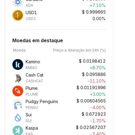
+7.10%
ADA
$
0.999665
USD1
0.00%
USD1
Moedas em destaque
Moeda
Preço e Alteração em 24h (%)
$
0.0198412
Kamino
+8.70%
KMNO
$
0.095886
Cash Cat
-11.10%
CASHCAT
$
0.01191996
Plume
+3.00%
PLUME
$
0.00604565
Pudgy Penguins
-4.00%
PENGU
$
0.672923
Sui
-1.70%
SUI
$
0.02567207
Kaspa
-2.40%
KAS