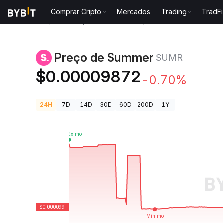
Comprar Cripto
Mercados
Trading
TradFi
Preços de Criptomoedas
Preço de Summer SUMR
Preço de Summer
SUMR
$0.00009872
-0.70%
24H
7D
14D
30D
60D
200D
1Y