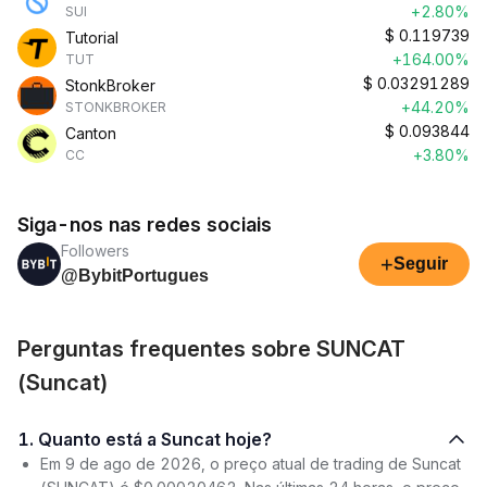
+2.80%
SUI
$
0.119739
Tutorial
+164.00%
TUT
$
0.03291289
StonkBroker
+44.20%
STONKBROKER
$
0.093844
Canton
+3.80%
CC
Siga-nos nas redes sociais
Followers
+
Seguir
@BybitPortugues
Perguntas frequentes sobre SUNCAT
(Suncat)
1. Quanto está a Suncat hoje?
Em 9 de ago de 2026, o preço atual de trading de Suncat