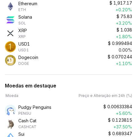
$
1,917.17
Ethereum
+0.20%
ETH
$
75.83
Solana
+3.20%
SOL
$
1.038
XRP
+1.80%
XRP
$
0.999494
USD1
0.00%
USD1
$
0.070244
Dogecoin
+1.10%
DOGE
Moedas em destaque
Moeda
Preço e Alteração em 24h (%)
$
0.00633384
Pudgy Penguins
+5.60%
PENGU
$
0.123815
Cash Cat
+37.50%
CASHCAT
$
0.689347
Sui