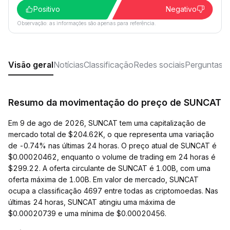
Positivo
Negativo
Observação: as informações são apenas para referência.
Visão geral
Notícias
Classificação
Redes sociais
Perguntas f
Resumo da movimentação do preço de SUNCAT
Em 9 de ago de 2026, SUNCAT tem uma capitalização de
mercado total de $204.62K, o que representa uma variação
de -0.74% nas últimas 24 horas. O preço atual de SUNCAT é
$0.00020462, enquanto o volume de trading em 24 horas é
$299.22. A oferta circulante de SUNCAT é 1.00B, com uma
oferta máxima de 1.00B. Em valor de mercado, SUNCAT
ocupa a classificação 4697 entre todas as criptomoedas. Nas
últimas 24 horas, SUNCAT atingiu uma máxima de
$0.00020739 e uma mínima de $0.00020456.