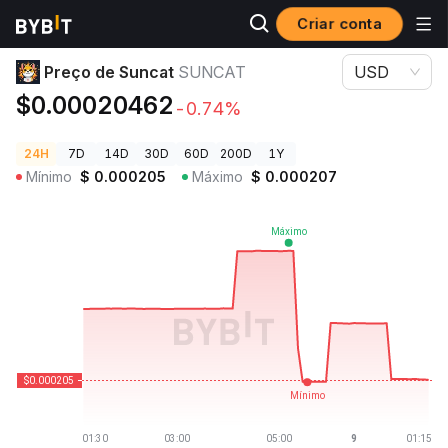
Criar conta
Preços de Criptomoedas
Preço de Suncat SUNCAT
Preço de Suncat
SUNCAT
USD
$0.00020462
-0.74%
24H
7D
14D
30D
60D
200D
1Y
Mínimo
$
0.000205
Máximo
$
0.000207