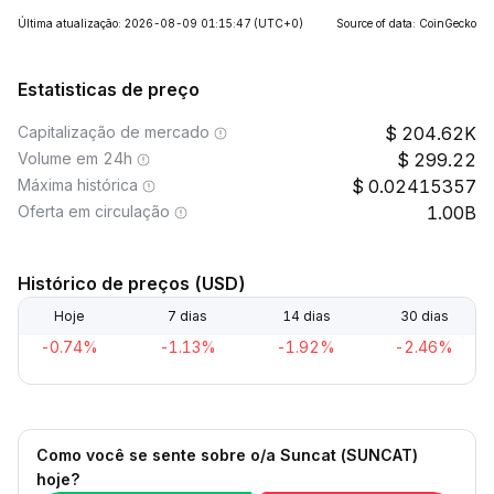
Última atualização: 2026-08-09 01:15:47
(UTC+0)
Source of data: CoinGecko
Estatisticas de preço
Capitalização de mercado
204.62K
Volume em 24h
299.22
Máxima histórica
0.02415357
Oferta em circulação
1.00B
Histórico de preços (USD)
Hoje
7 dias
14 dias
30 dias
-0.74%
-1.13%
-1.92%
-2.46%
Como você se sente sobre o/a Suncat (SUNCAT)
hoje?